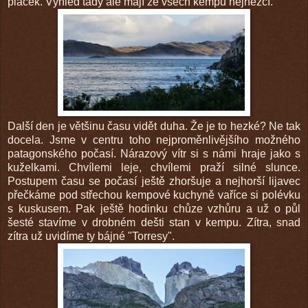
plácek. Výhled tady ale mají ze všech kempů nejhezčí.
Další den je většinu času vidět duha. Že je to hezké? Ne tak
docela. Jsme v centru toho nejproměnlivějšího možného
patagonského počasí. Nárazový vítr si s námi hraje jako s
kuželkami. Chvílemi leje, chvílemi praží silné slunce.
Postupem času se počasí ještě zhoršuje a nejhorší lijavec
přečkáme pod střechou kempové kuchyně vaříce si polévku
s kuskusem. Pak ještě hodinku chůze vzhůru a už o půl
šesté stavíme v drobném dešti stan v kempu. Zítra, snad
zítra už uvidíme ty bájné "Torresy".