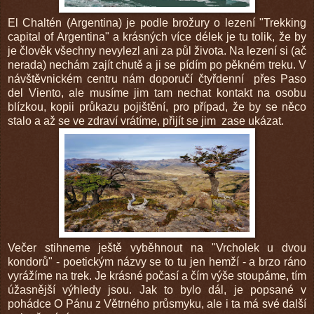
El Chaltén (Argentina) je podle brožury o lezení "Trekking
capital of Argentina" a krásných více délek je tu tolik, že by
je člověk všechny nevylezl ani za půl života. Na lezení si (ač
nerada) nechám zajít chutě a ji se pídím po pěkném treku. V
návštěvnickém centru nám doporučí čtyřdenní přes Paso
del Viento, ale musíme jim tam nechat kontakt na osobu
blízkou, kopii průkazu pojištění, pro případ, že by se něco
stalo a až se ve zdraví vrátíme, přijít se jim zase ukázat.
Večer stihneme ještě vyběhnout na "Vrcholek u dvou
kondorů" - poetickým názvy se to tu jen hemží - a brzo ráno
vyrážíme na trek. Je krásné počasí a čím výše stoupáme, tím
úžasnější výhledy jsou. Jak to bylo dál, je popsané v
pohádce O Pánu z Větrného průsmyku, ale i ta má své další