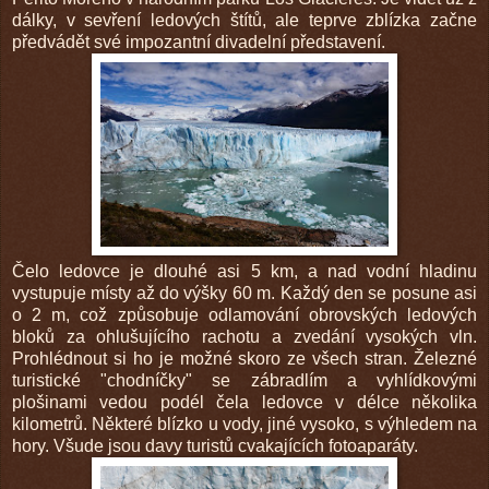
dálky, v sevření ledových štítů, ale teprve zblízka začne
předvádět své impozantní divadelní představení.
Čelo ledovce je dlouhé asi 5 km, a nad vodní hladinu
vystupuje místy až do výšky 60 m. Každý den se posune asi
o 2 m, což způsobuje odlamování obrovských ledových
bloků za ohlušujícího rachotu a zvedání vysokých vln.
Prohlédnout si ho je možné skoro ze všech stran. Železné
turistické "chodníčky" se zábradlím a vyhlídkovými
plošinami vedou podél čela ledovce v délce několika
kilometrů. Některé blízko u vody, jiné vysoko, s výhledem na
hory. Všude jsou davy turistů cvakajících fotoaparáty.