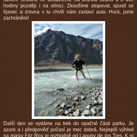
hodiny později i na silnici. Zkoušíme stopovat, spustí se
lijavec a zrovna v tu chvíli nám zastaví auto. Hurá, jsme
zachráněni!
Další den se vydáme na trek do opačné části parku. Je
azuro a i předpověď počasí je moc dobrá. Nejlepší výhled
na masiv Fitz Roy je rozhodně od Laguny de los Tres. K ní