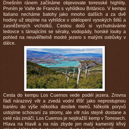
Dnešním ránem začínáme objevovate torresské highlity.
Prvním je Valle de Francés s vyhlídkou Británico. V kempu
Italiano necháme batohy jako mnoho dalších a za dvě
hodiny už stojíme na vyhlídce v obklopení vysokých štítů a
zasněžených vrcholků. Cestou dolů si vychutnáváme
ledovce s lámajícími se séraky, vodopády, horské louky a
pohled na neuvěřitelně modré jezero s malými ostrůvky v
dálce.
Cesta do kempu Los Cuernos vede podél jezera. Zrovna
řádí nárazový vítr a zvedá vodní tříšť jako neprostupnou
bariéru do výše několika desítek metrů. Několik poryvů
ustojíme schovaní za stromy, ale vítr nás stejně dostane a
celé nás zmáčí. Los Cuernos je nejdražší kemp v Torresech.
Hlava na hlavě a na nás zbyde jen malý kamenitý křivý