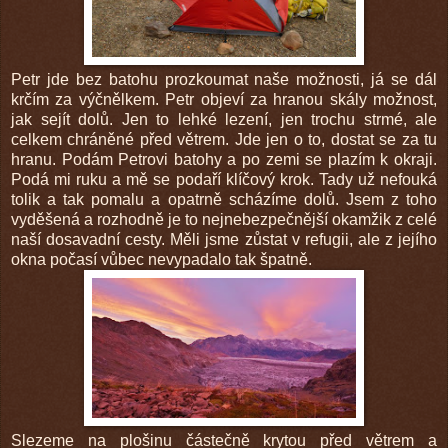
Petr jde bez batohu prozkoumat naše možnosti, já se dál
krčím za výčnělkem. Petr objeví za hranou skály možnost,
jak sejít dolů. Jen to lehké lezení, jen trochu strmé, ale
celkem chráněné před větrem. Jde jen o to, dostat se za tu
hranu. Podám Petrovi batohy a po zemi se plazím k okraji.
Podá mi ruku a mě se podaří klíčový krok. Tady už nefouká
tolik a tak pomalu a opatrně scházíme dolů. Jsem z toho
vyděšená a rozhodně je to nejnebezpečnější okamžik z celé
naší dosavadní cesty. Měli jsme zůstat v refugii, ale z jejího
okna počasí vůbec nevypadalo tak špatně.
Slezeme na plošinu částečně krytou před větrem a