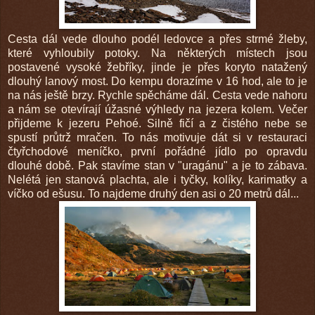
Cesta dál vede dlouho podél ledovce a přes strmé žleby,
které vyhloubily potoky. Na některých místech jsou
postavené vysoké žebříky, jinde je přes koryto natažený
dlouhý lanový most. Do kempu dorazíme v 16 hod, ale to je
na nás ještě brzy. Rychle spěcháme dál. Cesta vede nahoru
a nám se otevírají úžasné výhledy na jezera kolem. Večer
přijdeme k jezeru Pehoé. Silně fičí a z čistého nebe se
spustí průtrž mračen. To nás motivuje dát si v restauraci
čtyřchodové meníčko, první pořádné jídlo po opravdu
dlouhé době. Pak stavíme stan v "uragánu" a je to zábava.
Nelétá jen stanová plachta, ale i tyčky, kolíky, karimatky a
víčko od ešusu. To najdeme druhý den asi o 20 metrů dál...