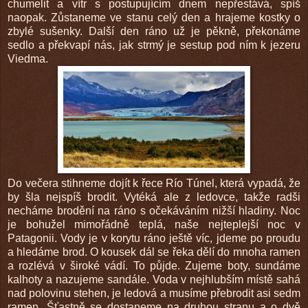
chumelit a vítr s postupujícím dnem nepřestává, spíš
naopak. Zůstaneme ve stanu celý den a hrajeme kostky o
zbylé sušenky. Další den ráno už je pěkně, překonáme
sedlo a překvapí nás, jak strmý je sestup pod ním k jezeru
Viedma.
Do večera stihneme dojít k řece Río Túnel, která vypadá, že
by šla nejspíš brodit. Vytéká ale z ledovce, takže radši
necháme brodění na ráno s očekáváním nižší hladiny. Noc
je bohužel mimořádně teplá, naše nejteplejší noc v
Patagonii. Vody je v korytu ráno ještě víc, jdeme po proudu
a hledáme brod. O kousek dál se řeka dělí do mnoha ramen
a rozlévá v široké vádí. To půjde. Zujeme boty, sundáme
kalhoty a nazujeme sandále. Voda v nejhlubším místě sahá
nad polovinu stehen, je ledová a musíme přebrodit asi sedm
ramen. Šťastně se dostaneme na druhou stranu a o dvě