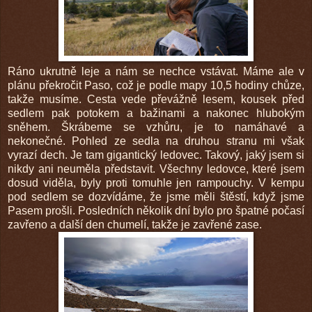
Ráno ukrutně leje a nám se nechce vstávat. Máme ale v
plánu překročit Paso, což je podle mapy 10,5 hodiny chůze,
takže musíme. Cesta vede převážně lesem, kousek před
sedlem pak potokem a bažinami a nakonec hlubokým
sněhem. Škrábeme se vzhůru, je to namáhavé a
nekonečné. Pohled ze sedla na druhou stranu mi však
vyrazí dech. Je tam gigantický ledovec. Takový, jaký jsem si
nikdy ani neuměla představit. Všechny ledovce, které jsem
dosud viděla, byly proti tomuhle jen rampouchy. V kempu
pod sedlem se dozvídáme, že jsme měli štěstí, když jsme
Pasem prošli. Posledních několik dní bylo pro špatné počasí
zavřeno a další den chumelí, takže je zavřené zase.