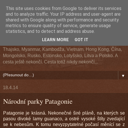
This site uses cookies from Google to deliver its services
Z cesty kolem světa
and to analyze traffic. Your IP address and user-agent are
shared with Google along with performance and security
metrics to ensure quality of service, generate usage
Cestopis z cesty kolem světa. Navštívené země: Argentina,
statistics, and to detect and address abuse.
Chile, Bolívie, Peru, Ekvádor, USA, Kanada, Aljaška, Havaj,
LEARN MORE
GOT IT
Fidži, Nový Zéland, Austrálie, Indonésie, Singapur, Malajsie,
Thajsko, Myanmar, Kambodža, Vietnam, Hong Kong, Čína,
Mongolsko, Rusko, Estonsko, Lotyšsko, Litva a Polsko. A
cesta ještě nekončí. Cesta totiž nikdy nekončí...
▼
18.4.14
Národní parky Patagonie
Patagonie je krásná. Nekonečné širé pláně, na kterých se
pasou divoké lamy guanaco, a ostré vysoké štíty zvedající
se k nebesům. K tomu nevyzpytatelné počasí měnící se z