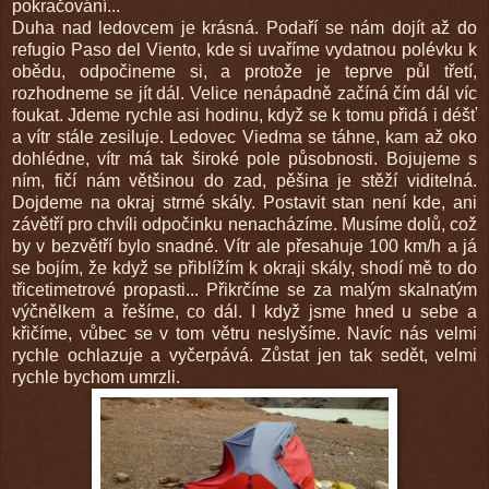
pokračování...
Duha nad ledovcem je krásná. Podaří se nám dojít až do
refugio Paso del Viento, kde si uvaříme vydatnou polévku k
obědu, odpočineme si, a protože je teprve půl třetí,
rozhodneme se jít dál. Velice nenápadně začíná čím dál víc
foukat. Jdeme rychle asi hodinu, když se k tomu přidá i déšť
a vítr stále zesiluje. Ledovec Viedma se táhne, kam až oko
dohlédne, vítr má tak široké pole působnosti. Bojujeme s
ním, fičí nám většinou do zad, pěšina je stěží viditelná.
Dojdeme na okraj strmé skály. Postavit stan není kde, ani
závětří pro chvíli odpočinku nenacházíme. Musíme dolů, což
by v bezvětří bylo snadné. Vítr ale přesahuje 100 km/h a já
se bojím, že když se přiblížím k okraji skály, shodí mě to do
třicetimetrové propasti... Přikrčíme se za malým skalnatým
výčnělkem a řešíme, co dál. I když jsme hned u sebe a
křičíme, vůbec se v tom větru neslyšíme. Navíc nás velmi
rychle ochlazuje a vyčerpává. Zůstat jen tak sedět, velmi
rychle bychom umrzli.