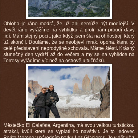
Obloha je ráno modrá, že už ani nemůže být modřejší. V
devět ráno vyrážíme na vyhlídku a proti nám proudí davy
lidí. Mám stejný pocit, jako když jsem šla na ohňostroj, který
už skončil. Doufáme, že se neobjeví mrak, opona, která by
celé představení neprodyšně schovala. Máme štěstí. Krásný
slunečný den vydrží až do večera a my se na vyhlídce na
Torresy vyřádíme víc než na ostrově u tučňáků.
Městečko El Calafate, Argentina, má svou velkou turistickou
atrakci, kvůli které se vyplatí ho navštívit. Je to ledovec
Perito Moreno v národním parku Los Glacieres. Je vidět už z