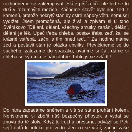
rozhodneme se zakempovat. Stále prší a fičí, ale teď se to
drží v rozumných mezích. Začneme stavět bytelnou zeď z
kamenů, protože nekrytý stan by ostré nápory větru nemusel
vydržet. Jsem promočená, ale živá a zpívám si u toho
Svěrákovo "Dělání, dělání, všechny smutky zahání, dělání,
dělání je lék. Upeč třeba chleba, postav třeba zeď, žal se
krásně vstřebá, začni s tím hned teď..." Za hodinu máme
zeď a postavit stan je otázka chvilky. Převlékneme se do
suchého, zalezeme do spacáku, uvaříme si čaj, dáme si
chleba se sýrem a je nám dobře. Tohle jsme zvládli!
Do rána zapadáme sněhem a vítr se stále prohání kolem.
Neriskneme si zbořit náš bezpečný příbytek a vydat se
znovu do té sloty. Když to trochu přestane, odváží se Petr
sejít dolů k potoku pro vodu. Jen co se vrátí, začne zase