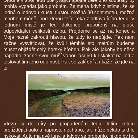
Dlouhá vrstva ledu pokrývající spojitě celé dno soutěsky by
mohla vypadat jako problém. Zejména když zjistíme, že se
jedná o ledovou krustu tlustou možná 30 centimetrů, možná
mnohem méně, pod kterou teče řeka z odtávajícího ledu. V
jednom místě je led dokonce probořený na ploše
odpovídající velikosti džípu. Projdeme se až na konec a
Moja rázně zakroutí hlavou, že tudy to nepůjde. Pak nám
začne vysvětlovat, že kvůli těmhle sto metrům budeme
muset objíždět celý horský hřeben. Pak ale jakoby ho něco
napadlo, začne svou muší vahou asi 60 kil skákat na led a
testovat tím jeho odolnost. Pak se zakření a ukáže, že jde na
to.
Vlezu si do díry po propadeném ledu, fotím kolem
projíždějící auto a naprosto nechápu, jak může někdo takhle
riskovat. Auto má dvě tuny, a kdyby se probořilo, nikdo by ho