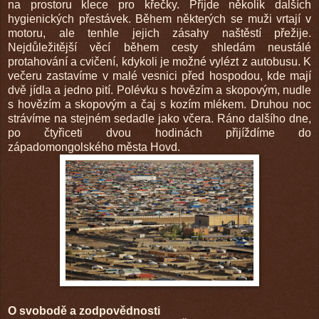
na prostoru klece pro křečky. Přijde několik dalších
hygienických přestávek. Během některých se muži vrtají v
motoru, ale tenhle jejich zásahy naštěstí přežije.
Nejdůležitější věcí během cesty shledám neustálé
protahování a cvičení, kdykoli je možné vylézt z autobusu. K
večeru zastavíme v malé vesnici před hospodou, kde mají
dvě jídla a jedno pití. Polévku s hovězím a skopovým, nudle
s hovězím a skopovým a čaj s kozím mlékem. Druhou noc
strávíme na stejném sedadle jako včera. Ráno dalšího dne,
po čtyřiceti dvou hodinách přijíždíme do
západomongolského města Hovd.
O svobodě a zodpovědnosti