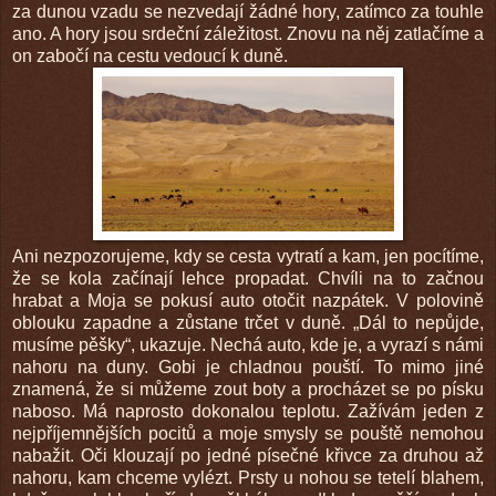
za dunou vzadu se nezvedají žádné hory, zatímco za touhle
ano. A hory jsou srdeční záležitost. Znovu na něj zatlačíme a
on zabočí na cestu vedoucí k duně.
Ani nezpozorujeme, kdy se cesta vytratí a kam, jen pocítíme,
že se kola začínají lehce propadat. Chvíli na to začnou
hrabat a Moja se pokusí auto otočit nazpátek. V polovině
oblouku zapadne a zůstane trčet v duně. „Dál to nepůjde,
musíme pěšky“, ukazuje. Nechá auto, kde je, a vyrazí s námi
nahoru na duny. Gobi je chladnou pouští. To mimo jiné
znamená, že si můžeme zout boty a procházet se po písku
naboso. Má naprosto dokonalou teplotu. Zažívám jeden z
nejpříjemnějších pocitů a moje smysly se pouště nemohou
nabažit. Oči klouzají po jedné písečné křivce za druhou až
nahoru, kam chceme vylézt. Prsty u nohou se tetelí blahem,