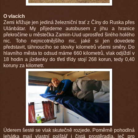
O vlacích
Zemi křižuje jen jediná železniční trať z Číny do Ruska přes
Ulánbátar. My přijedeme autobusem z jihu a hranice
překročíme u městečka Zamiin-Uud uprostřed širého holého
nic. Toho nejnicotnějšího nic, jaké si jen dovedete
představit, táhnoucího se stovky kilometrů všemi směry. Do
hlavního města to odsud máme 660 kilometrů, vlak odjíždí v
18 hodin a jízdenky do třetí třídy stojí 268 korun, tedy 0,40
koruny za kilometr.
Úderem šesté se vlak skutečně rozjede. Poměrně pohodlná
lehátka mají vlastní polštář i čistá prostěradla, leč pro