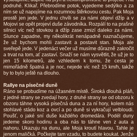
podruhé. Klikař. Přebrodíme potok, vyjedeme sedýlko a za
ním se už napojíme na rozumnou štěrkovou cestu. Pak Moja
prostě jen jede. V jednu chvíli se za námi objeví džíp a v
Mojovi se opět projeví duše závodníka. Rozpálí to na prašné
silnici víc než stovkou a džíp zase zmizí daleko za námi.
Slunce zapadne, my několikrát nenápadně naznačujeme,
že už bychom mohli zastavit a postavit stan. Moja ale
sveřepě jede. V jedenáct večer už musíme důrazně zakročit
a trvat na tom, ať zastaví. Snaží se nám vysvětlit, že už je to
jen 15 kilometrů, ale vzhledem k tomu, že cesta je
mimořádně špatná a je noc, nejede víc než 15 km/h, takže
by to bylo ještě na dlouho.
Rallye na písečné duně
Ráno se probudíme na úžasném místě. Široká dlouhá pláň,
z jedné strany se zvedají hory, z druhé strany se od obzoru k
obzoru táhne vysoká písečná duna a za ní hory, kolem nás
stohlavé stádo koz a ovcí a po duně si vykračují velbloudi.
Poušť, o jaké sní duše každého dromedára. Podél duny
jedeme skoro hodinu a oba nás to táhne ven z auta a
nahoru. Ukazuju na dunu, ale Moja kroutí hlavou. Tahle je
jenom maličká. Počkejte tam vzadu, to budete koukat. Jenže