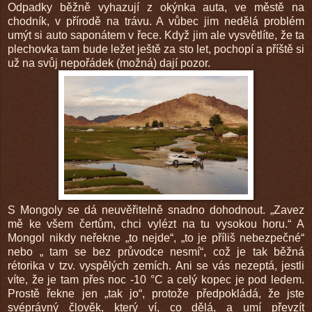
Odpadky běžně vyhazují z okýnka auta, ve městě na
chodník, v přírodě na trávu. A vůbec jim nedělá problém
umýt si auto saponátem v řece. Když jim ale vysvětlíte, že ta
plechovka tam bude ležet ještě za sto let, pochopí a příště si
už na svůj nepořádek (možná) dají pozor.
S Mongoly se dá neuvěřitelně snadno dohodnout. „Zavez
mě ke všem čertům, chci vylézt na tu vysokou horu.“ A
Mongol nikdy neřekne „to nejde“, „to je příliš nebezpečné“
nebo „ tam se bez průvodce nesmí“, což je tak běžná
rétorika v tzv. vyspělých zemích. Ani se vás nezeptá, jestli
víte, že je tam přes noc -10 °C a celý kopec je pod ledem.
Prostě řekne jen „tak jo“, protože předpokládá, že jste
svéprávný člověk, který ví, co dělá, a umí převzít