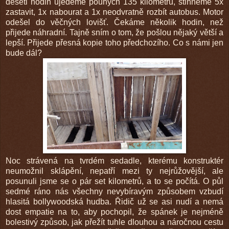
deseti hodin ujedeme pouhých 135 kilometrů, stihneme 5x
zastavit, 1x nabourat a 1x neodvratně rozbít autobus. Motor
odešel do věčných lovišť. Čekáme několik hodin, než
přijede náhradní. Tajně sním o tom, že pošlou nějaký větší a
lepší. Přijede přesná kopie toho předchozího. Co s námi jen
bude dál?
Noc strávená na tvrdém sedadle, kterému konstruktér
neumožnil sklápění, nepatří mezi ty nejrůžovější, ale
posunuli jsme se o pár set kilometrů, a to se počítá. O půl
sedmé ráno nás všechny nevybíravým způsobem vzbudí
hlasitá bollywoodská hudba. Řidič už se asi nudí a nemá
dost empatie na to, aby pochopil, že spánek je nejméně
bolestivý způsob, jak přežít tuhle dlouhou a náročnou cestu