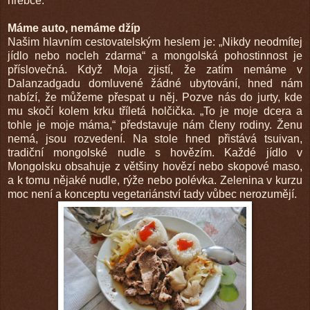
hřebce.
Máme auto, nemáme džíp
Našim hlavním cestovatelským heslem je: „Nikdy neodmítej
jídlo nebo nocleh zdarma“ a mongolská pohostinnost je
příslovečná. Když Moja zjistí, že zatím nemáme v
Dalanzadgadu domluvené žádné ubytování, hned nám
nabízí, že můžeme přespat u něj. Pozve nás do jurty, kde
mu skočí kolem krku tříletá holčička. „To je moje dcera a
tohle je moje máma,“ představuje nám členy rodiny. Ženu
nemá, jsou rozvedení. Na stole hned přistává tsuivan,
tradiční mongolské nudle s hovězím. Každé jídlo v
Mongolsku obsahuje z většiny hovězí nebo skopové maso,
a k tomu nějaké nudle, rýže nebo polévka. Zelenina v kurzu
moc není a konceptu vegetariánství tady vůbec nerozumějí.