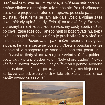
jezdí terénem, kde se jim zachce, a můžeme stát hodinu u
prašné silnice a neprojede kolem nás nic. Pak si všimneme
auta, které projede asi kilometr napravo, po cestě paralelní s
tou naší. Přesuneme se tam, ale další vozidla vidíme zase
jezdit někudy úplně jinudy. Existují na to dvě finty: Stopovat
v průsmyku mezi kopci, kde se všechny cesty spojí, než se
po chvíli zase rozejdou, anebo najít si pozorovatelnu, třeba
skálu nebo pahorek, ze kterého je prach vířený koly vidět na
míle daleko. Pozorovatel pak může snadno navigovat
stopaře, ke které cestě se postavit. Obecná poučka říká, že
stopování v Mongolsku je snadné z pohledu podílu aut,
která zastaví (tedy skoro každé), ale velmi složité z pohledu
počtu aut, která projedou kolem (tedy skoro žádné). Někdy
vás řidiči svezou zadarmo, jindy si řeknou o peníze. Neberte
si to osobně, chtěli by i po krajanech. Nikdy nechtějí moc a
za to, že vás odvezou z té díry, kde jste zůstali trčet, si pár
peněz rozhodně zaslouží.