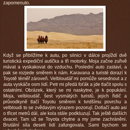
zapomenuto.
Když se přiblížíme k autu, po silnici v dálce projíždí dvě
turistická expediční autíčka a tři motorky. Moja začne zuřivě
mávat a vyskakovat do vzduchu. Poslední auto zastaví, a
pak se rozjede směrem k nám. Karavana a turisté dorazí k
Toyotě téměř zároveň. Velbloudář mi pomůže sesednout a z
auta vyskáče osm lidí. Petr mi předá foťák a jde tlačit spolu s
ostatními. Obrázek, který se mi naskytne, je k popukání.
Moja, velbloudář, šest vysmátých turistů, jejich řidič a
průvodkyně tlačí Toyotu směrem k tvrdšímu povrchu a
velbloudi to se zvědavým výrazem pozorují. Dotlačí auto asi
o třicet metrů dál, ale kola stále podkluzují. Tak ještě dalších
dvacet. Tam už se Toyota chytne a my jsme zachráněni.
Brutální síla deseti lidí zafungovala. Sami bychom se