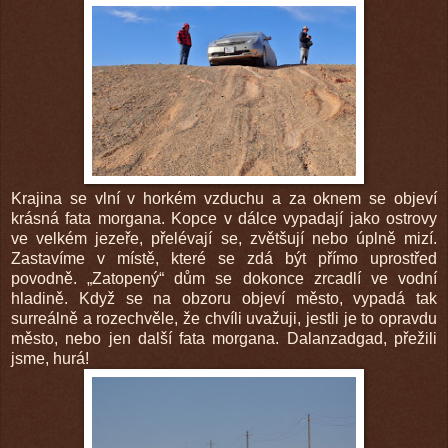
Krajina se vlní v horkém vzduchu a za oknem se objeví
krásná fata morgana. Kopce v dálce vypadají jako ostrovy
ve velkém jezeře, přelévají se, zvětšují nebo úplně mizí.
Zastavíme v místě, které se zdá být přímo uprostřed
povodně. „Zatopený“ dům se dokonce zrcadlí ve vodní
hladině. Když se na obzoru objeví město, vypadá tak
surreálně a rozechvěle, že chvíli uvažuji, jestli je to opravdu
město, nebo jen další fata morgana. Dalanzadgad, přežili
jsme, hurá!