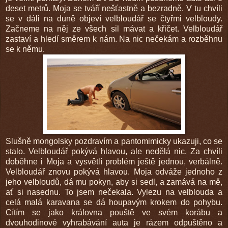
deset metrů. Moja se tváří nešťastně a bezradně. V tu chvíli
se v dáli na duně objeví velbloudář se čtyřmi velbloudy.
Začneme na něj ze všech sil mávat a křičet. Velbloudář
zastaví a hledí směrem k nám. Na nic nečekám a rozběhnu
se k němu.
Slušně mongolsky pozdravím a pantomimicky ukazuji, co se
stalo. Velbloudář pokývá hlavou, ale nedělá nic. Za chvíli
doběhne i Moja a vysvětlí problém ještě jednou, verbálně.
Velbloudář znovu pokývá hlavou. Moja odváže jednoho z
jeho velbloudů, dá mu pokyn, aby si sedl, a zamává na mě,
ať si nasednu. To jsem nečekala. Vylezu na velblouda a
celá malá karavana se dá houpavým krokem do pohybu.
Cítím se jako královna pouště ve svém korábu a
dvouhodinové vyhrabávání auta je rázem odpuštěno a