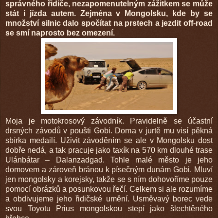
správného řidiče, nezapomenutelným zážitkem se může
stát i jízda autem. Zejména v Mongolsku, kde by se
množství silnic dalo spočítat na prstech a jezdit off-road
se smí naprosto bez omezení.
Moja je motokrosový závodník. Pravidelně se účastní
drsných závodů v poušti Gobi. Doma v jurtě mu visí pěkná
sbírka medailí. Uživit závoděním se ale v Mongolsku dost
dobře nedá, a tak pracuje jako taxík na 570 km dlouhé trase
Ulánbátar – Dalanzadgad. Tohle malé město je jeho
domovem a zároveň bránou k písečným dunám Gobi. Mluví
jen mongolsky a korejsky, takže se s ním dohovoříme pouze
pomocí obrázků a posunkovou řečí. Celkem si ale rozumíme
a obdivujeme jeho řidičské umění. Usměvavý borec vede
svou Toyotu Prius mongolskou stepí jako šlechtěného