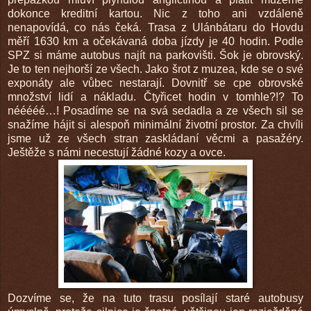
dokonce kreditní kartou. Nic z toho ani vzdáleně
nenapovídá, co nás čeká. Trasa z Ulánbátaru do Hovdu
měří 1630 km a očekávaná doba jízdy je 40 hodin. Podle
SPZ si máme autobus najít na parkovišti. Šok je obrovský.
Je to ten nejhorší ze všech. Jako šrot z muzea, kde se o své
exponáty ale vůbec nestarají. Dovnitř se cpe obrovské
množství lidí a nákladu. Čtyřicet hodin v tomhle?!? To
nééééé…! Posadíme se na svá sedadla a ze všech sil se
snažíme hájit si alespoň minimální životní prostor. Za chvíli
jsme už ze všech stran zaskládaní věcmi a pasažéry.
Ještěže s námi necestují žádné kozy a ovce.
Dozvíme se, že na tuto trasu posílají staré autobusy