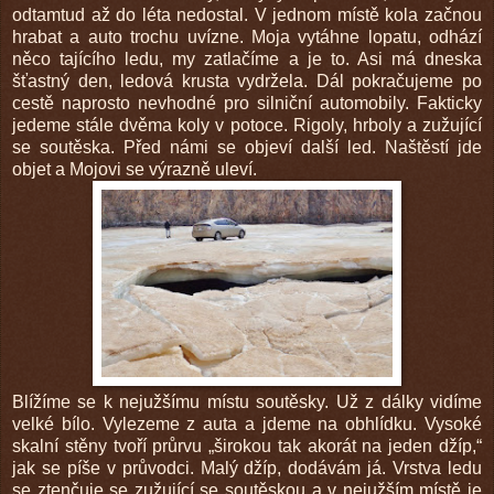
odtamtud až do léta nedostal. V jednom místě kola začnou
hrabat a auto trochu uvízne. Moja vytáhne lopatu, odhází
něco tajícího ledu, my zatlačíme a je to. Asi má dneska
šťastný den, ledová krusta vydržela. Dál pokračujeme po
cestě naprosto nevhodné pro silniční automobily. Fakticky
jedeme stále dvěma koly v potoce. Rigoly, hrboly a zužující
se soutěska. Před námi se objeví další led. Naštěstí jde
objet a Mojovi se výrazně uleví.
Blížíme se k nejužšímu místu soutěsky. Už z dálky vidíme
velké bílo. Vylezeme z auta a jdeme na obhlídku. Vysoké
skalní stěny tvoří průrvu „širokou tak akorát na jeden džíp,“
jak se píše v průvodci. Malý džíp, dodávám já. Vrstva ledu
se ztenčuje se zužující se soutěskou a v nejužším místě je