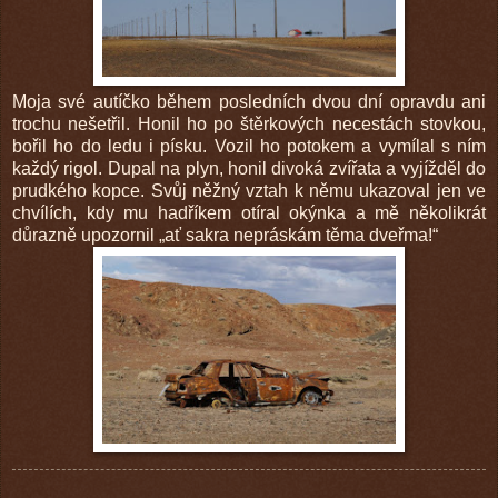
Moja své autíčko během posledních dvou dní opravdu ani
trochu nešetřil. Honil ho po štěrkových necestách stovkou,
bořil ho do ledu i písku. Vozil ho potokem a vymílal s ním
každý rigol. Dupal na plyn, honil divoká zvířata a vyjížděl do
prudkého kopce. Svůj něžný vztah k němu ukazoval jen ve
chvílích, kdy mu hadříkem otíral okýnka a mě několikrát
důrazně upozornil „ať sakra nepráskám těma dveřma!“