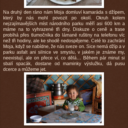
Na druhý den ráno nám Moja domluví kamaráda s džípem,
který by nás mohl povozit po okolí. Okruh kolem
nejzajímavějších míst národního parku měří asi 600 km a
máme na to vyhrazené tři dny. Diskuze o ceně a trase
probíhá přes tlumočníka do lámané ruštiny na telefonu víc
než tři hodiny, ale ke shodě nedospějeme. Celé to zachrání
Moja, když se nabídne, že nás sveze on. Sice nemá džíp a v
parku asfalt ani silnice ve smyslu, v jakém je známe my,
neexistují, ale on přece ví, co dělá… Během pár minut si
sbalí spacák, dostane od maminky výslužku, dá pusu
dcerce a můžeme jet.