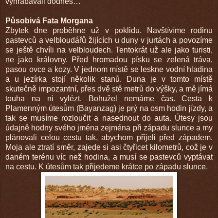
vyhrabávali dodnes…
Působivá Fata Morgana
Zbytek dne proběhne už v poklidu. Navštívíme rodinu
pastevců a velbloudářů žijících u duny v jurtách a povozíme
se ještě chvíli na velbloudech. Tentokrát už ale jako turisti,
ne jako královny. Před hromadou písku se zelená tráva,
pasou ovce a kozy. V jednom místě se leskne vodní hladina
a u jezírka stojí několik stanů. Duna je v tomto místě
skutečně impozantní, přes dvě stě metrů do výšky, a mě jímá
touha na ni vylézt. Bohužel nemáme čas. Cesta k
Plamenným útesům (Bayanzag) je prý na osm hodin jízdy, a
tak se musíme rozloučit a nasednout do auta. Útesy jsou
údajně hodny svého jména zejména při západu slunce a my
plánovali celou cestu tak, abychom přijeli před západem.
Moja ale ztratí směr, zajede si asi čtyřicet kilometrů, což je v
daném terénu víc než hodina, a musí se pastevců vyptávat
na cestu. K útesům tak přijedeme krátce po západu slunce.