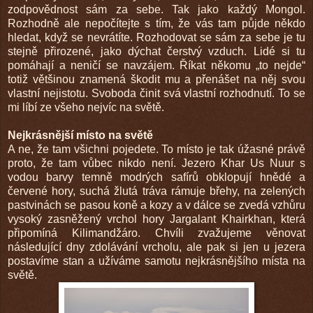
zodpovědnost sám za sebe. Tak jako každý Mongol.
Rozhodně ale nepočítejte s tím, že vás tam půjde někdo
hledat, když se nevrátíte. Rozhodovat se sám za sebe je tu
stejně přirozené, jako dýchat čerstvý vzduch. Lidé si tu
pomáhají a neničí se navzájem. Říkat někomu „to nejde“
totiž většinou znamená škodit mu a přenášet na něj svou
vlastní nejistotu. Svoboda činit svá vlastní rozhodnutí. To se
mi líbí ze všeho nejvíc na světě.
Nejkrásnější místo na světě
A ne, že tam všichni pojedete. To místo je tak úžasné právě
proto, že tam vůbec nikdo není. Jezero Khar Us Nuur s
vodou barvy temně modrých safírů obklopují hnědé a
červené hory, suchá žlutá tráva rámuje břehy, na zelených
pastvinách se pasou koně a kozy a v dálce se zvedá vzhůru
vysoký zasněžený vrchol hory Jargalant Khairkhan, která
připomíná Kilimandžáro. Chvíli zvažujeme věnovat
následující dny zdolávání vrcholu, ale pak si jen u jezera
postavíme stan a užíváme samotu nejkrásnějšího místa na
světě.