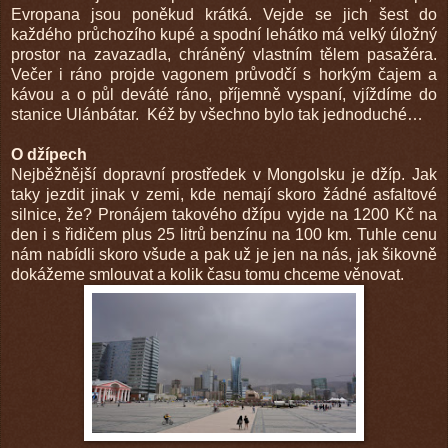
Evropana jsou poněkud krátká. Vejde se jich šest do
každého průchozího kupé a spodní lehátko má velký úložný
prostor na zavazadla, chráněný vlastním tělem pasažéra.
Večer i ráno projde vagonem průvodčí s horkým čajem a
kávou a o půl deváté ráno, příjemně vyspaní, vjíždíme do
stanice Ulánbátar. Kéž by všechno bylo tak jednoduché…
O džípech
Nejběžnější dopravní prostředek v Mongolsku je džíp. Jak
taky jezdit jinak v zemi, kde nemají skoro žádné asfaltové
silnice, že? Pronájem takového džípu vyjde na 1200 Kč na
den i s řidičem plus 25 litrů benzínu na 100 km. Tuhle cenu
nám nabídli skoro všude a pak už je jen na nás, jak šikovně
dokážeme smlouvat a kolik času tomu chceme věnovat.