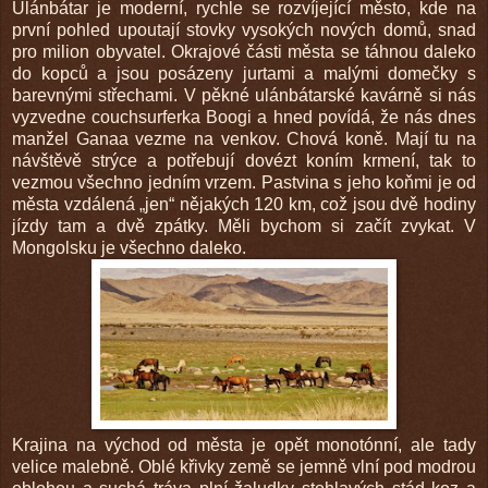
Ulánbátar je moderní, rychle se rozvíjející město, kde na
první pohled upoutají stovky vysokých nových domů, snad
pro milion obyvatel. Okrajové části města se táhnou daleko
do kopců a jsou posázeny jurtami a malými domečky s
barevnými střechami. V pěkné ulánbátarské kavárně si nás
vyzvedne couchsurferka Boogi a hned povídá, že nás dnes
manžel Ganaa vezme na venkov. Chová koně. Mají tu na
návštěvě strýce a potřebují dovézt koním krmení, tak to
vezmou všechno jedním vrzem. Pastvina s jeho koňmi je od
města vzdálená „jen“ nějakých 120 km, což jsou dvě hodiny
jízdy tam a dvě zpátky. Měli bychom si začít zvykat. V
Mongolsku je všechno daleko.
Krajina na východ od města je opět monotónní, ale tady
velice malebně. Oblé křivky země se jemně vlní pod modrou