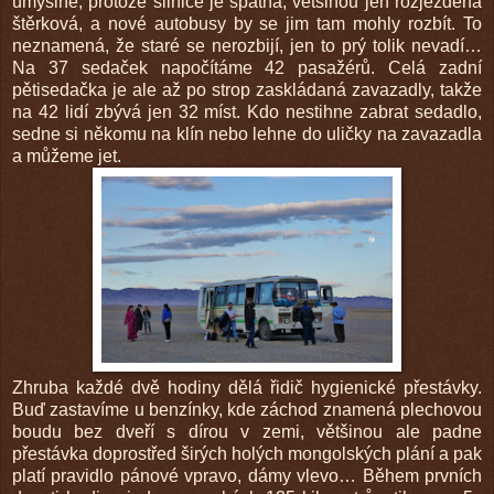
úmyslně, protože silnice je špatná, většinou jen rozježděná
štěrková, a nové autobusy by se jim tam mohly rozbít. To
neznamená, že staré se nerozbijí, jen to prý tolik nevadí…
Na 37 sedaček napočítáme 42 pasažérů. Celá zadní
pětisedačka je ale až po strop zaskládaná zavazadly, takže
na 42 lidí zbývá jen 32 míst. Kdo nestihne zabrat sedadlo,
sedne si někomu na klín nebo lehne do uličky na zavazadla
a můžeme jet.
Zhruba každé dvě hodiny dělá řidič hygienické přestávky.
Buď zastavíme u benzínky, kde záchod znamená plechovou
boudu bez dveří s dírou v zemi, většinou ale padne
přestávka doprostřed širých holých mongolských plání a pak
platí pravidlo pánové vpravo, dámy vlevo… Během prvních