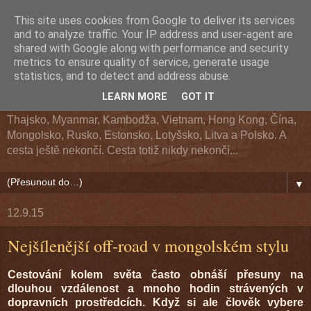
This site uses cookies from Google to deliver its services
Z cesty kolem světa
and to analyze traffic. Your IP address and user-agent are
shared with Google along with performance and security
metrics to ensure quality of service, generate usage
Cestopis z cesty kolem světa. Navštívené země: Argentina,
statistics, and to detect and address abuse.
Chile, Bolívie, Peru, Ekvádor, USA, Kanada, Aljaška, Havaj,
LEARN MORE
GOT IT
Fidži, Nový Zéland, Austrálie, Indonésie, Singapur, Malajsie,
Thajsko, Myanmar, Kambodža, Vietnam, Hong Kong, Čína,
Mongolsko, Rusko, Estonsko, Lotyšsko, Litva a Polsko. A
cesta ještě nekončí. Cesta totiž nikdy nekončí...
▼
12.9.15
Nejšílenější off-road v mongolském stylu
Cestování kolem světa často obnáší přesuny na
dlouhou vzdálenost a mnoho hodin strávených v
dopravních prostředcích. Když si ale člověk vybere