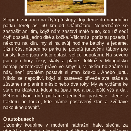
Stopem zadarmo na čtyři přestupy dojedeme do národního
parku Terelj asi 60 km od Ulánbátaru. Nenecháme se
zastrašit ani tím, když nám zastaví malé auto, kde už sedí
čtyři dospělí, jedno dítě a kočka. Všichni si porůznu posedají
někomu na klín, my si na svůj hodíme batohy a jedeme.
Jižní část národního parku je posetá jurtovými tábory pro
turisty, které jsou v této oblasti velice populární. Na severu
jsou jen hory, řeky, skály a pláně. Jelikož v Mongolsku
nemají pozemkové právo ve smyslu, v jakém ho známe u
nás, není problém postavit si stan kdekoli. Anebo jurtu.
Nikdo se nepodiví, když si pastevec přivede svá stáda a
zůstane na planině měsíc nebo dva roky. My se vydáme ke
starému klášteru, kdesi na úpatí hor, a pak ještě výš a dál.
Během dvou dnů potkáme jediného pastevce. Jede v
traktoru po louce, kde máme postavený stan a zvědavě
nakoukne dovnitř.
O autobusech
Jízdenky koupíme v moderní nádražní hale, slečna za
přepážkou mluví plynulou angličtinou a platit můžeme