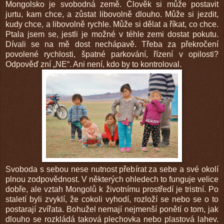
Mongolsko je svobodná země. Člověk si může postavit
jurtu, kam chce, a zůstat libovolně dlouho. Může si jezdit,
kudy chce, a libovolně rychle. Může si dělat a říkat, co chce.
Ptala jsem se, jestli je možné v téhle zemi dostat pokutu.
Dívali se na mě dost nechápavě. Třeba za překročení
povolené rychlosti, špatné parkování, řízení v opilosti?
Odpověď zní „NE“. Ani není, kdo by to kontroloval.
Svoboda s sebou nese nutnost přebírat za sebe a své okolí
plnou zodpovědnost. V některých ohledech to funguje velice
dobře, ale vztah Mongolů k životnímu prostředí je tristní. Po
staletí byli zvyklí, že cokoli vyhodí, rozloží se nebo se o to
postarají zvířata. Bohužel nemají nejmenší ponětí o tom, jak
dlouho se rozkládá taková plechovka nebo plastová lahev.