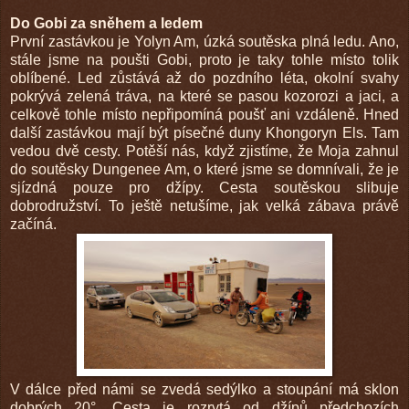
Do Gobi za sněhem a ledem
První zastávkou je Yolyn Am, úzká soutěska plná ledu. Ano,
stále jsme na poušti Gobi, proto je taky tohle místo tolik
oblíbené. Led zůstává až do pozdního léta, okolní svahy
pokrývá zelená tráva, na které se pasou kozorozi a jaci, a
celkově tohle místo nepřipomíná poušť ani vzdáleně. Hned
další zastávkou mají být písečné duny Khongoryn Els. Tam
vedou dvě cesty. Potěší nás, když zjistíme, že Moja zahnul
do soutěsky Dungenee Am, o které jsme se domnívali, že je
sjízdná pouze pro džípy. Cesta soutěskou slibuje
dobrodružství. To ještě netušíme, jak velká zábava právě
začíná.
V dálce před námi se zvedá sedýlko a stoupání má sklon
dobrých 20°. Cesta je rozrytá od džípů předchozích