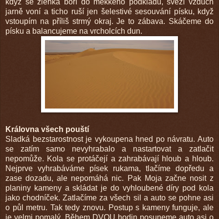
když se zlehka boří do měkkého podkladu, svěží vzduch
jarně voní a ticho ruší jen šelestivé sesouvání písku, když
vstoupím na příliš strmý okraj. Je to zábava. Skáčeme do
písku a balancujeme na vrcholcích dun.
Královna všech pouští
Sladká bezstarostnost je vykoupena hned po návratu. Auto
se zatím samo nevyhrabalo a nastartovat a zatlačit
nepomůže. Kola se protáčejí a zahrabávají hloub a hloub.
Nejprve vyhrabáváme písek rukama, tlačíme dopředu a
zase dozadu, ale nepomáhá nic. Pak Moja začne nosit z
planiny kameny a skládat je do vyhloubené díry pod kola
jako chodníček. Zatlačíme za všech sil a auto se pohne asi
o půl metru. Tak tedy znovu. Postup s kameny funguje, ale
je velmi pomalý. Během DVOU hodin posuneme auto asi o