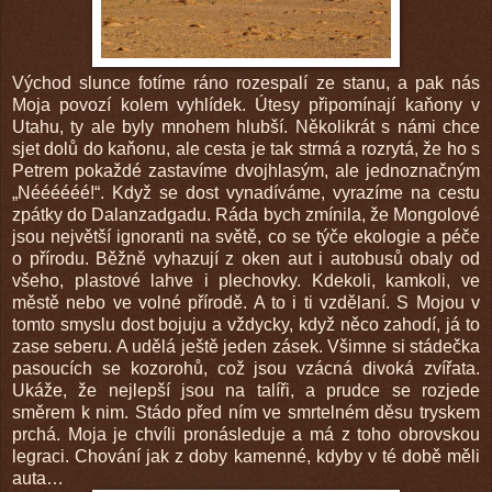
Východ slunce fotíme ráno rozespalí ze stanu, a pak nás
Moja povozí kolem vyhlídek. Útesy připomínají kaňony v
Utahu, ty ale byly mnohem hlubší. Několikrát s námi chce
sjet dolů do kaňonu, ale cesta je tak strmá a rozrytá, že ho s
Petrem pokaždé zastavíme dvojhlasým, ale jednoznačným
„Néééééé!“. Když se dost vynadíváme, vyrazíme na cestu
zpátky do Dalanzadgadu. Ráda bych zmínila, že Mongolové
jsou největší ignoranti na světě, co se týče ekologie a péče
o přírodu. Běžně vyhazují z oken aut i autobusů obaly od
všeho, plastové lahve i plechovky. Kdekoli, kamkoli, ve
městě nebo ve volné přírodě. A to i ti vzdělaní. S Mojou v
tomto smyslu dost bojuju a vždycky, když něco zahodí, já to
zase seberu. A udělá ještě jeden zásek. Všimne si stádečka
pasoucích se kozorohů, což jsou vzácná divoká zvířata.
Ukáže, že nejlepší jsou na talíři, a prudce se rozjede
směrem k nim. Stádo před ním ve smrtelném děsu tryskem
prchá. Moja je chvíli pronásleduje a má z toho obrovskou
legraci. Chování jak z doby kamenné, kdyby v té době měli
auta…