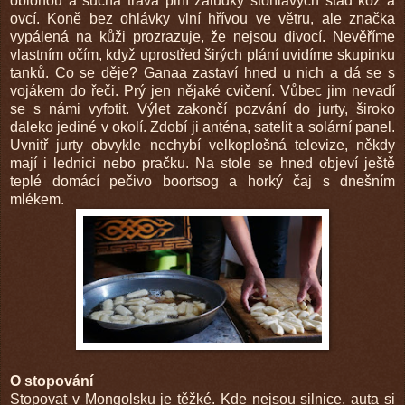
oblohou a suchá tráva plní žaludky stohlavých stád koz a
ovcí. Koně bez ohlávky vlní hřívou ve větru, ale značka
vypálená na kůži prozrazuje, že nejsou divocí. Nevěříme
vlastním očím, když uprostřed širých plání uvidíme skupinku
tanků. Co se děje? Ganaa zastaví hned u nich a dá se s
vojákem do řeči. Prý jen nějaké cvičení. Vůbec jim nevadí
se s námi vyfotit. Výlet zakončí pozvání do jurty, široko
daleko jediné v okolí. Zdobí ji anténa, satelit a solární panel.
Uvnitř jurty obvykle nechybí velkoplošná televize, někdy
mají i lednici nebo pračku. Na stole se hned objeví ještě
teplé domácí pečivo boortsog a horký čaj s dnešním
mlékem.
O stopování
Stopovat v Mongolsku je těžké. Kde nejsou silnice, auta si