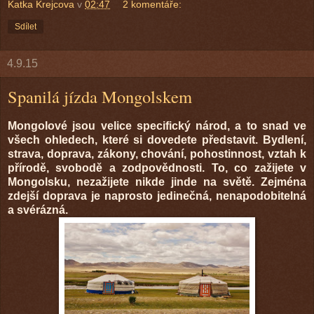
Katka Krejcova
v
02:47
2 komentáře:
Sdílet
4.9.15
Spanilá jízda Mongolskem
Mongolové jsou velice specifický národ, a to snad ve
všech ohledech, které si dovedete představit. Bydlení,
strava, doprava, zákony, chování, pohostinnost, vztah k
přírodě, svobodě a zodpovědnosti. To, co zažijete v
Mongolsku, nezažijete nikde jinde na světě. Zejména
zdejší doprava je naprosto jedinečná, nenapodobitelná
a svérázná.