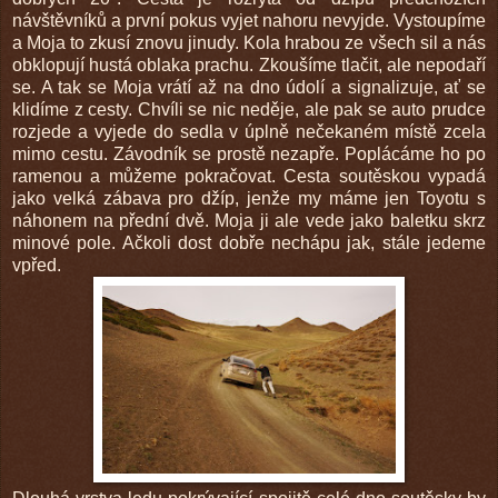
návštěvníků a první pokus vyjet nahoru nevyjde. Vystoupíme
a Moja to zkusí znovu jinudy. Kola hrabou ze všech sil a nás
obklopují hustá oblaka prachu. Zkoušíme tlačit, ale nepodaří
se. A tak se Moja vrátí až na dno údolí a signalizuje, ať se
klidíme z cesty. Chvíli se nic neděje, ale pak se auto prudce
rozjede a vyjede do sedla v úplně nečekaném místě zcela
mimo cestu. Závodník se prostě nezapře. Poplácáme ho po
ramenou a můžeme pokračovat. Cesta soutěskou vypadá
jako velká zábava pro džíp, jenže my máme jen Toyotu s
náhonem na přední dvě. Moja ji ale vede jako baletku skrz
minové pole. Ačkoli dost dobře nechápu jak, stále jedeme
vpřed.