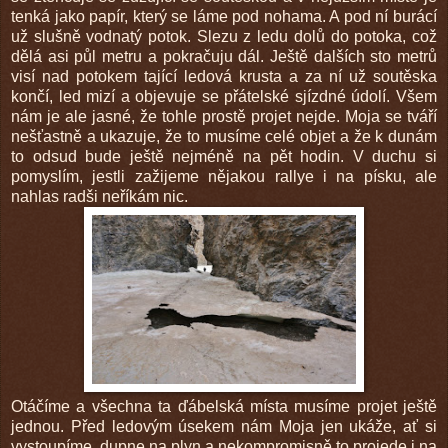
tenká jako papír, který se láme pod nohama. A pod ní burácí
už slušně vodnatý potok. Slezu z ledu dolů do potoka, což
dělá asi půl metru a pokračuju dál. Ještě dalších sto metrů
visí nad potokem tající ledová krusta a za ní už soutěska
končí, led mizí a objevuje se přátelské sjízdné údolí. Všem
nám je ale jasné, že tohle prostě projet nejde. Moja se tváří
nešťastně a ukazuje, že to musíme celé objet a že k dunám
to odsud bude ještě nejméně na pět hodin. V duchu si
pomyslím, jestli zažijeme nějakou rallye i na písku, ale
nahlas radši neříkám nic.
Otáčíme a všechna ta ďábelská místa musíme projet ještě
jednou. Před ledovým úsekem nám Moja jen ukáže, ať si
vystoupíme, dupne na plyn a nekompromisně to projede i na