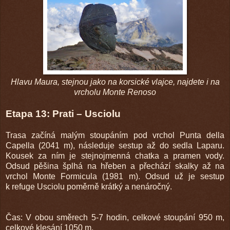
Hlavu Maura, stejnou jako na korsické vlajce, najdete i na
vrcholu Monte Renoso
Etapa 13: Prati – Usciolu
Trasa začíná malým stoupáním pod vrchol Punta della
Capella (2041 m), následuje sestup až do sedla Laparu.
Kousek za ním je stejnojmenná chatka a pramen vody.
Odsud pěšina šplhá na hřeben a přechází skalky až na
vrchol Monte Formicula (1981 m). Odsud už je sestup
k refuge Usciolu poměrně krátký a nenáročný.
Čas: V obou směrech 5-7 hodin, celkové stoupání 950 m,
celkové klesání 1050 m.