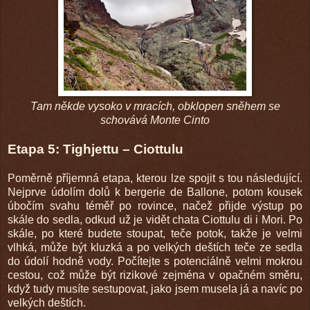
Tam někde vysoko v mracích, obklopen sněhem se
schovává Monte Cinto
Etapa 5: Tighjettu – Ciottulu
Poměrně příjemná etapa, kterou lze spojit s tou následující.
Nejprve údolím dolů k bergerie de Ballone, potom kousek
úbočím svahu téměř po rovince, načež přijde výstup po
skále do sedla, odkud už je vidět chata Ciottulu di i Mori. Po
skále, po které budete stoupat, teče potok, takže je velmi
vlhká, může být kluzká a po velkých deštích teče ze sedla
do údolí hodně vody. Počítejte s potenciálně velmi mokrou
cestou, což může být rizikové zejména v opačném směru,
když tudy musíte sestupovat, jako jsem musela já a navíc po
velkých deštích.