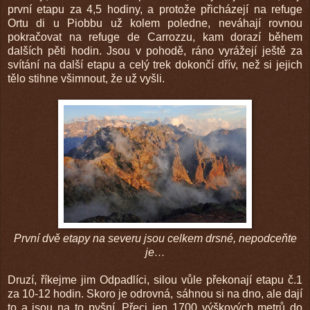
první etapu za 4,5 hodiny, a protože přicházejí na refuge
Ortu di u Piobbu už kolem poledne, neváhají rovnou
pokračovat na refuge de Carrozzu, kam dorazí během
dalších pěti hodin. Jsou v pohodě, ráno vyrážejí ještě za
svítání na další etapu a celý trek dokončí dřív, než si jejich
tělo stihne všimnout, že už vyšli.
První dvě etapy na severu jsou celkem drsné, nepodceňte
je…
Druzí, říkejme jim Odpadlíci, silou vůle překonají etapu č.1
za 10-12 hodin. Skoro je odrovná, sáhnou si na dno, ale dají
to a jsou na to pyšní. Přeci jen 1700 výškových metrů do