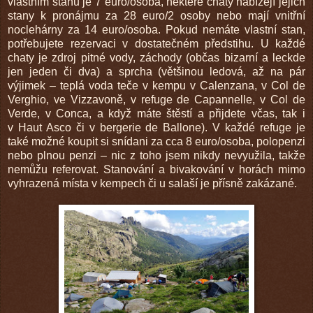
vlastním stanu je 7 euro/osoba, některé chaty nabízejí jejich
stany k pronájmu za 28 euro/2 osoby nebo mají vnitřní
noclehárny za 14 euro/osoba. Pokud nemáte vlastní stan,
potřebujete rezervaci v dostatečném předstihu. U každé
chaty je zdroj pitné vody, záchody (občas bizarní a leckde
jen jeden či dva) a sprcha (většinou ledová, až na pár
výjimek – teplá voda teče v kempu v Calenzana, v Col de
Verghio, ve Vizzavoně, v refuge de Capannelle, v Col de
Verde, v Conca, a když máte štěstí a přijdete včas, tak i
v Haut Asco či v bergerie de Ballone). V každé refuge je
také možné koupit si snídani za cca 8 euro/osoba, polopenzi
nebo plnou penzi – nic z toho jsem nikdy nevyužila, takže
nemůžu referovat. Stanování a bivakování v horách mimo
vyhrazená místa v kempech či u salaší je přísně zakázané.