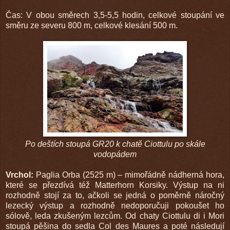
Čas: V obou směrech 3,5-5,5 hodin, celkové stoupání ve
směru ze severu 800 m, celkové klesání 500 m.
Po deštích stoupá GR20 k chatě Ciottulu po skále
vodopádem
Vrchol:
Paglia Orba (2525 m) – mimořádně nádherná hora,
které se přezdívá též Matterhorn Korsiky. Výstup na ni
rozhodně stojí za to, ačkoli se jedná o poměrně náročný
lezecký výstup a rozhodně nedoporučuji pokoušet ho
sólově, leda zkušeným lezcům. Od chaty Ciottulu di i Mori
stoupá pěšina do sedla Col des Maures a poté následují