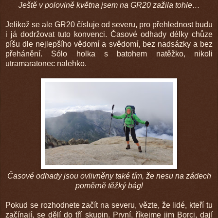
Ještě v polovině května jsem na GR20 zažila tohle…
Jelikož se ale GR20 čísluje od severu, pro přehlednost budu
i já dodržovat tuto konvenci. Časové odhady délky chůze
píšu dle nejlepšího vědomí a svědomí, bez nadsázky a bez
přehánění. Sólo holka s batohem natěžko, nikoli
utramaratonec nalehko.
Časové odhady jsou ovlivněny také tím, že nesu na zádech
poměrně těžký bágl
Pokud se rozhodnete začít na severu, vězte, že lidé, kteří tu
začínají, se dělí do tří skupin. První, říkejme jim Borci, dají