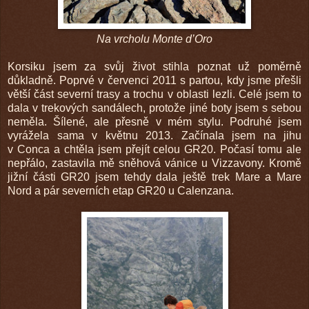
Na vrcholu Monte d’Oro
Korsiku jsem za svůj život stihla poznat už poměrně
důkladně. Poprvé v červenci 2011 s partou, kdy jsme přešli
větší část severní trasy a trochu v oblasti lezli. Celé jsem to
dala v trekových sandálech, protože jiné boty jsem s sebou
neměla. Šílené, ale přesně v mém stylu. Podruhé jsem
vyrážela sama v květnu 2013. Začínala jsem na jihu
v Conca a chtěla jsem přejít celou GR20. Počasí tomu ale
nepřálo, zastavila mě sněhová vánice u Vizzavony. Kromě
jižní části GR20 jsem tehdy dala ještě trek Mare a Mare
Nord a pár severních etap GR20 u Calenzana.