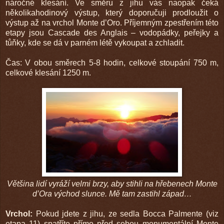
náročné klesání. Ve směru z jihu vás naopak čeká
několikahodinový výstup, který doporučuji prodloužit o
výstup až na vrchol Monte d
’
Oro. Příjemným zpestřením této
etapy jsou Cascade des Anglais – vodopádky, peřejky a
tůňky, kde se dá v parném létě vykoupat a zchladit.
Čas: V obou směrech 5-8 hodin, celkové stoupání 750 m,
celkové klesání 1250 m.
Většina lidí vyráží velmi brzy, aby stihli na hřebenech Monte
d’Ora východ slunce. Mě tam zastihl západ…
Vrchol:
Pokud jdete z jihu, ze sedla Bocca Palmente (viz
etapa 11) spatříte přímo před sebou monumentální Monte