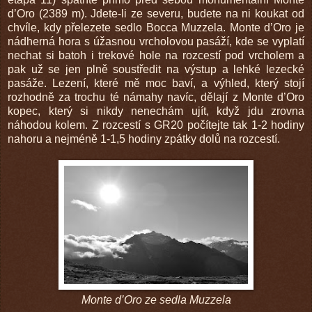
d
’
Oro (2389 m). Jdete-li ze severu, budete na ni koukat
od
chvíle, kdy přelezete sedlo Bocca Muzzela. Monte d
’
Oro je
nádherná hora s úžasnou vrcholovou pasáží, kde se vyplatí
nechat si batoh i trekové hole na rozcestí pod vrcholem a
pak už se jen plně soustředit na výstup a lehké lezecké
pasáže. Lezení, které mě moc baví, a výhled, který stojí
rozhodně za trochu té námahy navíc, dělají z Monte d’Oro
kopec, který si nikdy nenechám ujít, když jdu zrovna
náhodou kolem. Z rozcestí s GR20 počítejte tak 1-2 hodiny
nahoru a nejméně 1-1,5 hodiny zpátky dolů na rozcestí.
Monte d
’
Oro ze sedla Muzzela