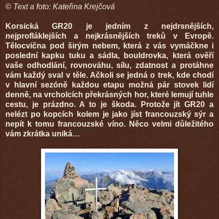
©
Text a foto: Kateřina Krejčová
Korsická GR20 je jedním z nejdrsnějších,
nejprofláklejších a nejkrásnějších treků v Evropě.
Tělocvična pod širým nebem, která z vás vymáčkne i
poslední kapku tuku a sádla, bouldrovka, která ověří
vaše odhodlání, rovnováhu, sílu, zdatnost a protáhne
vám každý sval v těle. Ačkoli se jedná o trek, kde chodí
v hlavní sezóně každou etapu možná pár stovek lidí
denně, na vrcholcích překrásných hor, které lemují tuhle
cestu, je prázdno. A to je škoda. Protože jít GR20 a
nelézt po kopcích kolem je jako jíst francouzský sýr a
nepít k tomu francouzské víno. Něco velmi důležitého
vám zkrátka uniká…