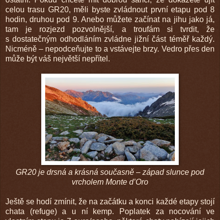
celou trasu GR20, měli byste zvládnout první etapu pod 8
hodin, druhou pod 9. Anebo můžete začínat na jihu jako já,
tam je rozjezd pozvolnější, a troufám si tvrdit, že
s dostatečným odhodláním zvládne jižní část téměř každý.
Nicméně – nepodceňujte to a vstávejte brzy. Vedro přes den
může být váš největší nepřítel.
GR20 je drsná a krásná současně – západ slunce pod
vrcholem Monte d
’
Oro
Ještě se hodí zmínit, že na začátku a konci každé etapy stojí
chata (refuge) a u ní kemp. Poplatek za nocování ve