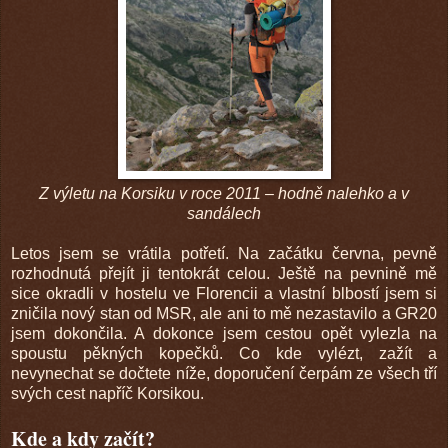
Z výletu na Korsiku v roce 2011 – hodně nalehko a v
sandálech
Letos jsem se vrátila potřetí. Na začátku června, pevně
rozhodnutá přejít ji tentokrát celou. Ještě na pevnině mě
sice okradli v hostelu ve Florencii a vlastní blbostí jsem si
zničila nový stan od MSR, ale ani to mě nezastavilo a GR20
jsem dokončila. A dokonce jsem cestou opět vylezla na
spoustu pěkných kopečků. Co kde vylézt, zažít a
nevynechat se dočtete níže, doporučení čerpám ze všech tří
svých cest napříč Korsikou.
Kde a kdy začít?