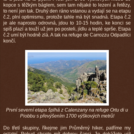
kopce s těžkým báglem, sem tam nějaké to lezení a řetězy,
to není jen tak. Druhý den ráno vstanou a vydají se na etapu
č.2, plní optimismu, protože tahle má být snadná. Etapa č.2
je ale naprosto odrovná, jdou to 10-15 hodin, ke konci se
spíš plazí a touží už jen po posteli, jídlu a teplé sprše. Etapa
č.2 umí být hodně zlá. A tak na refuge de Carrozzu Odpadlíci
končí.
První severní etapa šplhá z Calenzany na refuge Ortu di u
Piobbu s převýšením 1700 výškových metrů!
Do třetí skupiny, říkejme jim Průměrný hiker, patříme my
ostatní. Pokud chcete mít dobrou šanci, že dokážete ujít