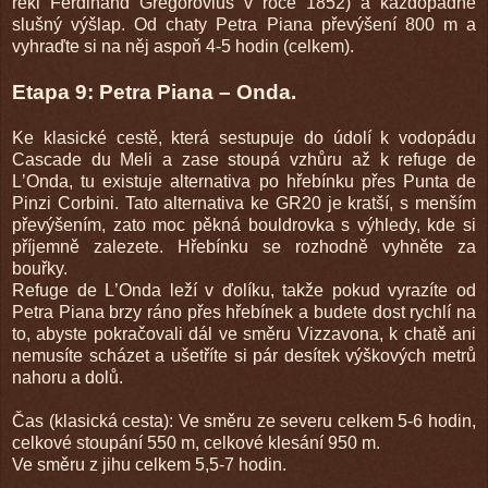
řekl Ferdinand Gregorovius v roce 1852) a každopádně
slušný výšlap. Od chaty Petra Piana převýšení 800 m a
vyhraďte si na něj aspoň 4-5 hodin (celkem).
Etapa 9: Petra Piana – Onda.
Ke klasické cestě, která sestupuje do údolí k vodopádu
Cascade du Meli a zase stoupá vzhůru až k refuge de
L
’Onda,
tu existuje alternativa po hřebínku přes Punta de
Pinzi Corbini. Tato alternativa ke GR20 je kratší, s menším
převýšením, zato moc pěkná bouldrovka s výhledy, kde si
příjemně zalezete. Hřebínku se rozhodně vyhněte za
bouřky.
Refuge de L
’Onda
leží v ďolíku, takže pokud vyrazíte od
Petra Piana brzy ráno přes hřebínek a budete dost rychlí na
to, abyste pokračovali dál ve směru Vizzavona, k chatě ani
nemusíte scházet a ušetříte si pár desítek výškových metrů
nahoru a dolů.
Čas (klasická cesta): Ve směru ze severu celkem 5-6 hodin,
celkové stoupání 550 m, celkové klesání 950 m.
Ve směru z jihu celkem 5,5-7 hodin.