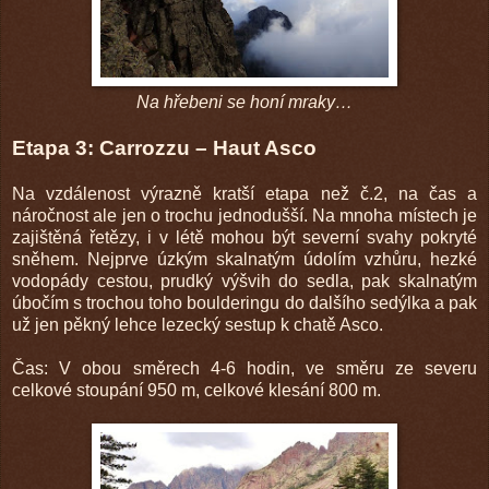
Na hřebeni se honí mraky…
Etapa 3: Carrozzu – Haut Asco
Na vzdálenost výrazně kratší etapa než č.2, na čas a
náročnost ale jen o trochu jednodušší. Na mnoha místech je
zajištěná řetězy, i v létě mohou být severní svahy pokryté
sněhem. Nejprve úzkým skalnatým údolím vzhůru, hezké
vodopády cestou, prudký výšvih do sedla, pak skalnatým
úbočím s trochou toho boulderingu do dalšího sedýlka a pak
už jen pěkný lehce lezecký sestup k chatě Asco.
Čas: V obou směrech 4-6 hodin, ve směru ze severu
celkové stoupání 950 m, celkové klesání 800 m.