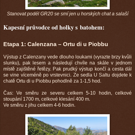
Stanovat podél GR20 se smí jen u horských chat a salaší
Kapesní průvodce od holky s batohem:
Etapa 1: Calenzana – Ortu di u Piobbu
Výstup z Calenzany vede dlouho loukami (vyrazte brzy kvůli
slunku), pak lesem a následují chvíle na skále v jednom
místě zajištěné řetězy. Pak prudký výstup končí a cesta dál
se vine víceméně po vrstevnici. Ze sedla U Saltu dojdete k
chatě Ortu di u Piobbu pohodlně za 1-1,5 hod.
Čas: Ve směru ze severu celkem 5-10 hodin, celkové
stoupání 1700 m, celkové klesání 400 m.
Ve směru z jihu celkem 4-6 hodin.