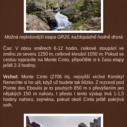
Možná nejkrásnější etapa GR20, každopádně hodně drsná
Čas: V obou směrech 6-12 hodin, celkové stoupání ve
směru ze severu 1250 m, celkové klesání 1050 m. Pokud se
cestou vypravíte na Monte Cinto, připočtěte si k času etapy
ještě 2-3 hodiny.
Vrchol:
Monte Cinto (2706 m), nejvyšší vrchol Korsiky!
Nenechte si ho ujít, když už budete tak blízko. Z rozcestí pod
Pointe des Eboulis je to pouhých 850 m s převýšením jen
nějakých 150 m nahoru. I přesto i tento výstup trvá 1-1,5
hodiny nahoru, zejména, pokud okolí Cinta ještě pokrývá
sníh.