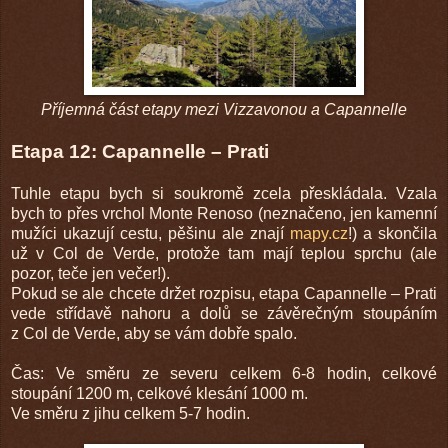
Příjemná část etapy mezi Vizzavonou a Capannelle
Etapa 12: Capannelle – Prati
Tuhle etapu bych si soukromě zcela přeskládala. Vzala
bych to přes vrchol Monte Renoso (neznačeno, jen kamenní
mužíci ukazují cestu, pěšinu ale znají
mapy.cz
!) a skončila
už v Col de Verde, protože tam mají teplou sprchu (ale
pozor, teče jen večer!).
Pokud se ale chcete držet rozpisu, etapa Capannelle – Prati
vede střídavě nahoru a dolů se závěrečným stoupáním
z Col de Verde, aby se vám dobře spalo.
Čas: Ve směru ze severu celkem 6-8 hodin, celkové
stoupání 1200 m, celkové klesání 1000 m.
Ve směru z jihu celkem 5-7 hodin.