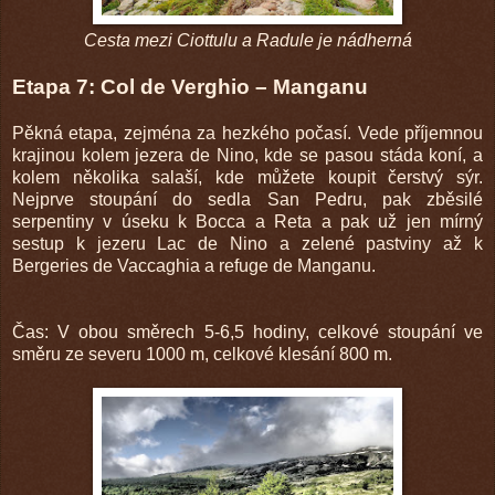
Cesta mezi Ciottulu a Radule je nádherná
Etapa 7: Col de Verghio – Manganu
Pěkná etapa, zejména za hezkého počasí. Vede příjemnou
krajinou kolem jezera de Nino, kde se pasou stáda koní, a
kolem několika salaší, kde můžete koupit čerstvý sýr.
Nejprve stoupání do sedla San Pedru, pak zběsilé
serpentiny v úseku k Bocca a Reta a pak už jen mírný
sestup k jezeru Lac de Nino a zelené pastviny až k
Bergeries de Vaccaghia a refuge de Manganu.
Čas: V obou směrech 5-6,5 hodiny, celkové stoupání ve
směru ze severu 1000 m, celkové klesání 800 m.