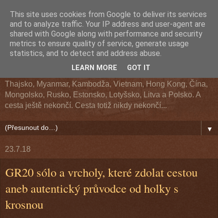
This site uses cookies from Google to deliver its services
Z cesty kolem světa
and to analyze traffic. Your IP address and user-agent are
shared with Google along with performance and security
metrics to ensure quality of service, generate usage
Cestopis z cesty kolem světa. Navštívené země: Argentina,
statistics, and to detect and address abuse.
Chile, Bolívie, Peru, Ekvádor, USA, Kanada, Aljaška, Havaj,
LEARN MORE
GOT IT
Fidži, Nový Zéland, Austrálie, Indonésie, Singapur, Malajsie,
Thajsko, Myanmar, Kambodža, Vietnam, Hong Kong, Čína,
Mongolsko, Rusko, Estonsko, Lotyšsko, Litva a Polsko. A
cesta ještě nekončí. Cesta totiž nikdy nekončí...
▼
23.7.18
GR20 sólo a vrcholy, které zdolat cestou
aneb autentický průvodce od holky s
krosnou