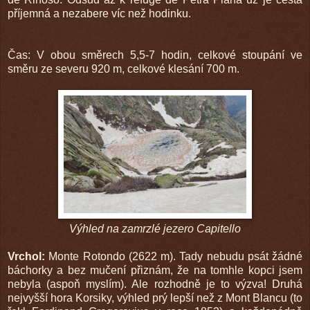
příjemná a nezabere víc než hodinku.
Čas: V obou směrech 5,5-7 hodin, celkové stoupání ve
směru ze severu 920 m, celkové klesání 700 m.
Výhled na zamrzlé jezero Capitello
Vrchol:
Monte Rotondo (2622 m). Tady nebudu psát žádné
báchorky a bez mučení přiznám, že na tomhle kopci jsem
nebyla (aspoň myslím). Ale rozhodně je to výzva! Druhá
nejvyšší hora Korsiky, výhled prý lepší než z Mont Blancu (to