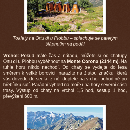
Toalety na Ortu di u Piobbu – splachuje se paterým
šlápnutím na pedál
Vrchol:
Pokud máte čas a náladu, můžete si od chalupy
Ortu di u Piobbu vyběhnout na
Monte Corona (2144 m).
Na
tuhle horu nikdo nechodí. Od chaty se vydejte do lesa
směrem k velké borovici, narazíte na žlutou značku, která
vás dovede do sedla, z něj dojdete na vrchol pohodlně po
hřebínku sutí. Parádní výhled na moře i na hory severní části
trasy. Výstup od chaty na vrchol 1,5 hod, sestup 1 hod,
převýšení 600 m.