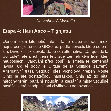
Na vrcholu A Muvrella
Etapa 4: Haut Asco – Tighjettu
„Jenom“ osm kilometrů, ale… Tahle etapa se řadí mezi
nejnáročnější na celé GR20, už podle pověstí, které se o ní
šíří. Dříve k ní existovala ďábelská alternativa - „Cirque de la
Solitude“, ale před třemi lety zde zemřeli čtyři lidé, kteří
neuposlechli varování před bouří, a smetla je kamenná
lavina. Od té doby je Cirque de la Solitude zavřený.
Alternativní trasa vedoucí přes vrcholový hřeben Monte
Cinto je ale dostatečnou náhražkou. Sníh až do léta,
náročný terén, brutální stoupání a klesání a místy vzdušné
pasáže, které neodpustí ani chvilkovou nepozornost.