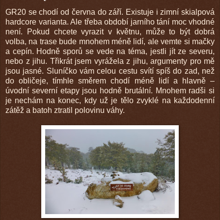
GR20 se chodí od června do září. Existuje i zimní skialpová
hardcore varianta. Ale třeba období jarního tání moc vhodné
není. Pokud chcete vyrazit v květnu, může to být dobrá
volba, na trase bude mnohem méně lidí, ale vemte si mačky
a cepín. Hodně sporů se vede na téma, jestli jít ze severu,
nebo z jihu. Třikrát jsem vyrážela z jihu, argumenty pro mě
jsou jasné. Sluníčko vám celou cestu svítí spíš do zad, než
do obličeje, tímhle směrem chodí méně lidí a hlavně –
úvodní severní etapy jsou hodně brutální. Mnohem radši si
je nechám na konec, kdy už je tělo zvyklé na každodenní
zátěž a batoh ztratil polovinu váhy.