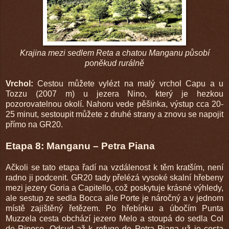
Krajina mezi sedlem Reta a chatou Manganu působí
poněkud rurálně
Vrchol:
Cestou můžete vylézt na malý vrchol Capu a u
Tozzu (2007 m) u jezera Nino, který je hezkou
pozorovatelnou okolí. Nahoru vede pěšinka, výstup cca 20-
25 minut, sestoupit můžete z druhé strany a znovu se napojit
přímo na GR20.
Etapa 8: Manganu – Petra Piana
Ačkoli se tato etapa řadí na vzdálenost k těm kratším, není
radno ji podcenit. GR20 tady přelézá vysoké skalní hřebeny
mezi jezery Goria a Capitello, což poskytuje krásné výhledy,
ale sestup ze sedla Bocca alle Porte je náročný a v jednom
místě zajištěný řetězem. Po hřebínku a úbočím Punta
Muzzela cesta obchází jezero Melo a stoupá do sedla Col
de Rinoso. Odsud až k refuge de Petra Piana už je cesta