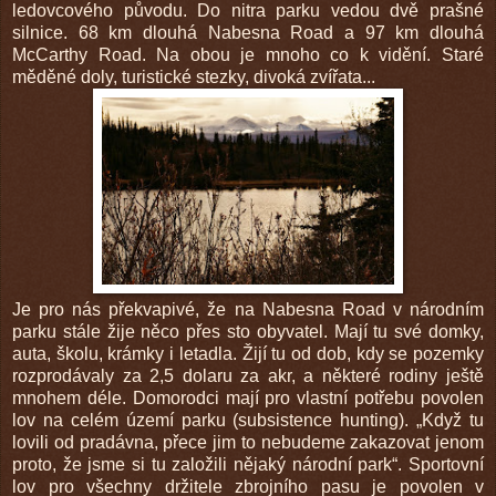
ledovcového původu. Do nitra parku vedou dvě prašné
silnice. 68 km dlouhá Nabesna Road a 97 km dlouhá
McCarthy Road. Na obou je mnoho co k vidění. Staré
měděné doly, turistické stezky, divoká zvířata...
Je pro nás překvapivé, že na Nabesna Road v národním
parku stále žije něco přes sto obyvatel. Mají tu své domky,
auta, školu, krámky i letadla. Žijí tu od dob, kdy se pozemky
rozprodávaly za 2,5 dolaru za akr, a některé rodiny ještě
mnohem déle. Domorodci mají pro vlastní potřebu povolen
lov na celém území parku (subsistence hunting). „Když tu
lovili od pradávna, přece jim to nebudeme zakazovat jenom
proto, že jsme si tu založili nějaký národní park“. Sportovní
lov pro všechny držitele zbrojního pasu je povolen v