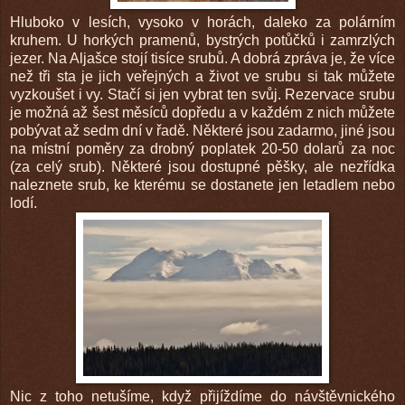
Hluboko v lesích, vysoko v horách, daleko za polárním
kruhem. U horkých pramenů, bystrých potůčků i zamrzlých
jezer. Na Aljašce stojí tisíce srubů. A dobrá zpráva je, že více
než tři sta je jich veřejných a život ve srubu si tak můžete
vyzkoušet i vy. Stačí si jen vybrat ten svůj. Rezervace srubu
je možná až šest měsíců dopředu a v každém z nich můžete
pobývat až sedm dní v řadě. Některé jsou zadarmo, jiné jsou
na místní poměry za drobný poplatek 20-50 dolarů za noc
(za celý srub). Některé jsou dostupné pěšky, ale nezřídka
naleznete srub, ke kterému se dostanete jen letadlem nebo
lodí.
Nic z toho netušíme, když přijíždíme do návštěvnického