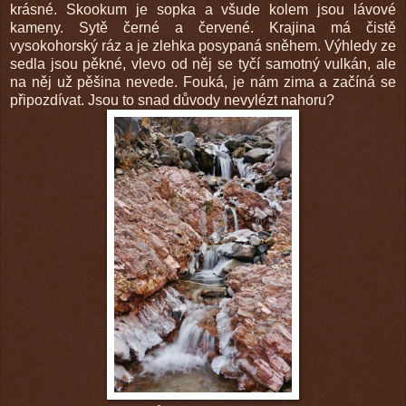
krásné. Skookum je sopka a všude kolem jsou lávové
kameny. Sytě černé a červené. Krajina má čistě
vysokohorský ráz a je zlehka posypaná sněhem. Výhledy ze
sedla jsou pěkné, vlevo od něj se tyčí samotný vulkán, ale
na něj už pěšina nevede. Fouká, je nám zima a začíná se
připozdívat. Jsou to snad důvody nevylézt nahoru?