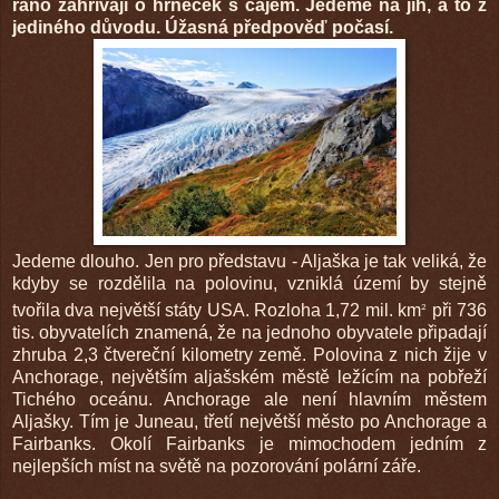
ráno zahřívají o hrneček s čajem. Jedeme na jih, a to z
jediného důvodu. Úžasná předpověď počasí.
Jedeme dlouho. Jen pro představu - Aljaška je tak veliká, že
kdyby se rozdělila na polovinu, vzniklá území by stejně
tvořila dva největší státy USA. Rozloha 1,72 mil. km
při 736
2
tis. obyvatelích znamená, že na jednoho obyvatele připadají
zhruba 2,3 čtvereční kilometry země. Polovina z nich žije v
Anchorage, největším aljašském městě ležícím na pobřeží
Tichého oceánu. Anchorage ale není hlavním městem
Aljašky. Tím je Juneau, třetí největší město po Anchorage a
Fairbanks. Okolí Fairbanks je mimochodem jedním z
nejlepších míst na světě na pozorování polární záře.