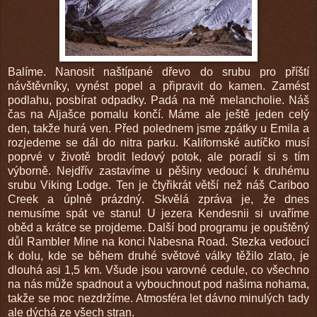
Balíme. Nanosit naštípané dřevo do srubu pro příští
návštěvníky, vynést popel a připravit do kamen. Zamést
podlahu, posbírat odpadky. Padá na mě melancholie. Náš
čas na Aljašce pomalu končí. Máme ale ještě jeden celý
den, takže hurá ven. Před polednem jsme zpátky u Emila a
rozjedeme se dál do nitra parku. Kalifornské autíčko musí
poprvé v životě brodit ledový potok, ale poradí si s tím
výborně. Nejdřív zastavíme u pěšiny vedoucí k druhému
srubu Viking Lodge. Ten je čtyřikrát větší než náš Cariboo
Creek a úplně prázdný. Skvělá zpráva je, že dnes
nemusíme spát ve stanu! U jezera Kendesnii si uvaříme
oběd a krátce se projdeme. Další bod programu je opuštěný
důl Rambler Mine na konci Nabesna Road. Stezka vedoucí
k dolu, kde se během druhé světové války těžilo zlato, je
dlouhá asi 1,5 km. Všude jsou varovné cedule, co všechno
na nás může spadnout a vybouchnout pod našima nohama,
takže se moc nezdržíme. Atmosféra let dávno minulých tady
ale dýchá ze všech stran.