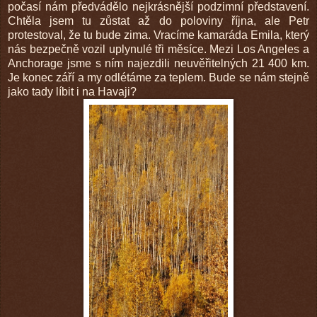
počasí nám předvádělo nejkrásnější podzimní představení.
Chtěla jsem tu zůstat až do poloviny října, ale Petr
protestoval, že tu bude zima. Vracíme kamaráda Emila, který
nás bezpečně vozil uplynulé tři měsíce. Mezi Los Angeles a
Anchorage jsme s ním najezdili neuvěřitelných 21 400 km.
Je konec září a my odlétáme za teplem. Bude se nám stejně
jako tady líbit i na Havaji?