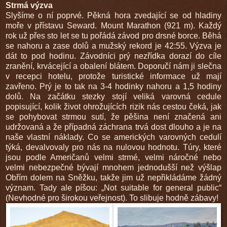
Strmá výzva
Slyšíme o ní poprvé. Pěkná hora zvedající se od hladiny
moře v přístavu Seward. Mount Marathon (921 m). Každý
rok už přes sto let se tu pořádá závod pro drsné borce. Běhá
se nahoru a zase dolů a mužský rekord je 42:55. Výzva je
dát to pod hodinu. Závodníci prý nezřídka dorazí do cíle
zranění, krvácející a obalení blátem. Doporučí nám ji slečna
v recepci hotelu, protože turistické informace už mají
zavřeno. Prý je to tak na 3-4 hodinky nahoru a 1,5 hodiny
dolů. Na začátku stezky stojí veliká varovná cedule
popisující, kolik život ohrožujících rizik nás cestou čeká, jak
se pohybovat strmou sutí, že pěšina není značená ani
udržovaná a že případná záchrana trvá dost dlouho a je na
naše vlastní náklady. Co se amerických varovných cedulí
týká, devalvovaly pro nás na nulovou hodnotu. Túry, které
jsou podle Američanů velmi strmé, velmi náročné nebo
velmi nebezpečné bývají mnohem jednodušší než výšlap
Obřím dolem na Sněžku, takže jim už nepřikládáme žádný
význam. Tady ale píšou: „Not suitable for general public“
(Nevhodné pro širokou veřejnost). To slibuje hodně zábavy!