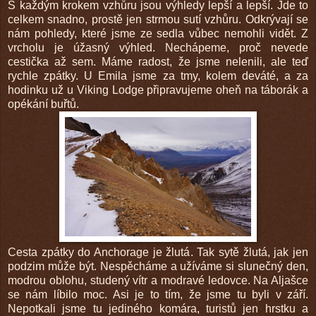
S každým krokem vzhůru jsou výhledy lepší a lepší. Jde to
celkem snadno, prostě jen strmou sutí vzhůru. Odkrývají se
nám pohledy, které jsme ze sedla vůbec nemohli vidět. Z
vrcholu je úžasný výhled. Nechápeme, proč nevede
cestička až sem. Máme radost, že jsme nelenili, ale teď
rychle zpátky. U Emila jsme za tmy, kolem deváté, a za
hodinku už u Viking Lodge připravujeme oheň na táborák a
opékání buřtů.
Cesta zpátky do Anchorage je žlutá. Tak sytě žlutá, jak jen
podzim může být. Nespěcháme a užíváme si slunečný den,
modrou oblohu, studený vítr a modravé ledovce. Na Aljašce
se nám líbilo moc. Asi je to tím, že jsme tu byli v září.
Nepotkali jsme tu jediného komára, turistů jen hrstku a