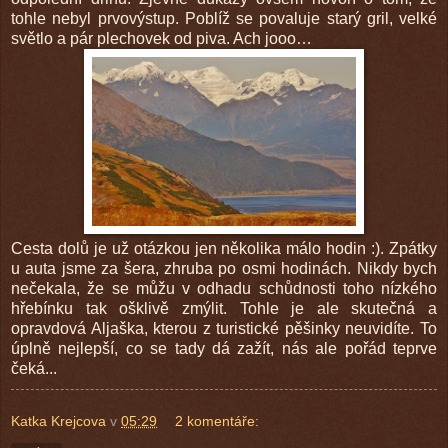
tohle nebyl prvovýstup. Poblíž se povaluje starý gril, velké
světlo a pár plechovek od piva. Ach jooo…
Cesta dolů je už otázkou jen několika málo hodin :). Zpátky
u auta jsme za šera, zhruba po osmi hodinách. Nikdy bych
nečekala, že se můžu v odhadu schůdnosti toho nízkého
hřebínku tak ošklivě zmýlit. Tohle je ale skutečná a
opravdová Aljaška, kterou z turistické pěšinky neuvidíte. To
úplně nejlepší, co se tady dá zažít, nás ale pořád teprve
čeká...
Katka Krejcova
v
05:29
2 komentáře: