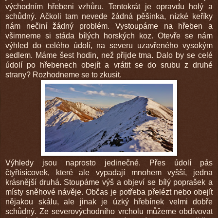
východním hřebeni vzhůru. Tentokrát je opravdu holý a
schůdný. Ačkoli tam nevede žádná pěšinka, nízké keříky
nám nečiní žádný problém. Vystoupáme na hřeben a
všimneme si stáda bílých horských koz. Otevře se nám
výhled do celého údolí, na severu uzavřeného vysokým
sedlem. Máme šest hodin, než přijde tma. Dalo by se celé
údolí po hřebenech obejít a vrátit se do srubu z druhé
strany? Rozhodneme se to zkusit.
Výhledy jsou naprosto jedinečné. Přes údolí pás
čtyřtisícovek, které ale vypadají mnohem vyšší, jedna
krásnější druhá. Stoupáme výš a objeví se bílý poprašek a
místy sněhové návěje. Občas je potřeba přelézt nebo obejít
nějakou skálu, ale jinak je úzký hřebínek velmi dobře
schůdný. Ze severovýchodního vrcholu můžeme obdivovat