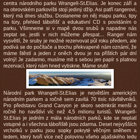
centra národního parku Wrangell-St.Elias. Je konec září a
na obrovském parkovišti stojí jediný džíp. Asi patří rangerovi,
který má dnes službu. Dostaneme on něj mapu parku, tipy
na túry, přehled tábořišť a edukativní CD s povídáním o
parku. Všimneme si v mapě dvou srubů a napadne nás
zeptat se, jestli v nich můžeme přespat… Ranger nám
vysvětlí, že sruby je možné rezervovat půl roku předem, ale
podívá se do počítače a trochu překvapeně nám oznámí, že
máme štěstí a jeden z oněch dvou je na příštích pár dní
volný! Je zadarmo, musíme mít s sebou jen papír s platnou
rezervací, který nám hned vytiskne. Máme srub!
Národní park Wrangell-St.Elias je největším americkým
národním parkem a ročně sem zavítá 70 tisíc návštěvníků.
Pro představu Grand Canyon je skoro sedmkrát menší a
ročně ho navštíví víc než 4,5 milionu turistů. Wrangell-
St.Elias je jedním z mála národních parků, kde se neplatí
vstupné a i všechna tábořiště jsou zdarma. Deset nejvyšších
vrcholků v parku jsou sopky pokryté věčným sněhem a
ledem, který tvoří více než polovinu všeho aljašského ledu