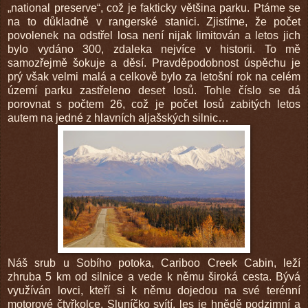
„national preserve“, což je fakticky většina parku. Ptáme se
na to důkladně v rangerské stanici. Zjistíme, že počet
povolenek na odstřel losa není nijak limitován a letos jich
bylo vydáno 300, zdaleka nejvíce v historii. To mě
samozřejmě šokuje a děsí. Pravděpodobnost úspěchu je
prý však velmi malá a celkově bylo za letošní rok na celém
území parku zastřeleno deset losů. Tohle číslo se dá
porovnat s počtem 26, což je počet losů zabitých letos
autem na jedné z hlavních aljašských silnic…
Náš srub u Sobího potoka, Cariboo Creek Cabin, leží
zhruba 5 km od silnice a vede k němu široká cesta. Bývá
využíván lovci, kteří si k němu dojedou na své terénní
motorové čtyřkolce. Sluníčko svítí, les je hnědě podzimní a