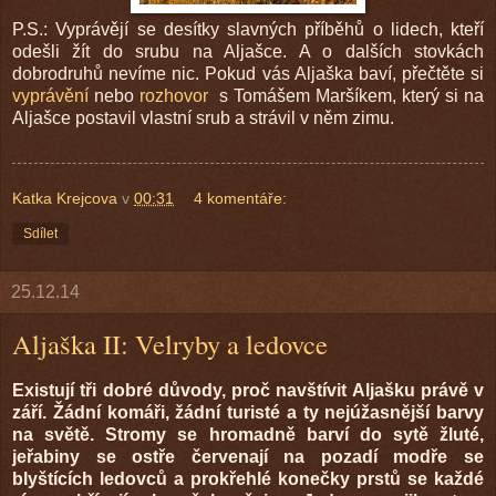
P.S.: Vyprávějí se desítky slavných příběhů o lidech, kteří
odešli žít do srubu na Aljašce. A o dalších stovkách
dobrodruhů nevíme nic. Pokud vás Aljaška baví, přečtěte si
vyprávění
nebo
rozhovor
s Tomášem Maršíkem, který si na
Aljašce postavil vlastní srub a strávil v něm zimu.
Katka Krejcova
v
00:31
4 komentáře:
Sdílet
25.12.14
Aljaška II: Velryby a ledovce
Existují tři dobré důvody, proč navštívit Aljašku právě v
září. Žádní komáři, žádní turisté a ty nejúžasnější barvy
na světě. Stromy se hromadně barví do sytě žluté,
jeřabiny se ostře červenají na pozadí modře se
blyštících ledovců a prokřehlé konečky prstů se každé