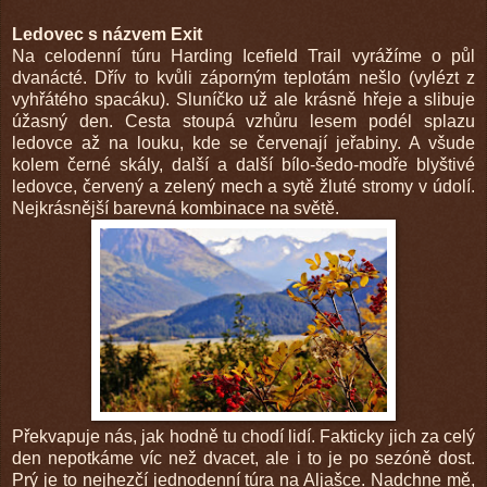
Ledovec s názvem Exit
Na celodenní túru Harding Icefield Trail vyrážíme o půl
dvanácté. Dřív to kvůli záporným teplotám nešlo (vylézt z
vyhřátého spacáku). Sluníčko už ale krásně hřeje a slibuje
úžasný den. Cesta stoupá vzhůru lesem podél splazu
ledovce až na louku, kde se červenají jeřabiny. A všude
kolem černé skály, další a další bílo-šedo-modře blyštivé
ledovce, červený a zelený mech a sytě žluté stromy v údolí.
Nejkrásnější barevná kombinace na světě.
Překvapuje nás, jak hodně tu chodí lidí. Fakticky jich za celý
den nepotkáme víc než dvacet, ale i to je po sezóně dost.
Prý je to nejhezčí jednodenní túra na Aljašce. Nadchne mě,