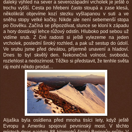
daleký výhled na sever a severozápadní vrcholek je ještě o
trochu vyšší. Cesta po hřebeni často stoupá a zase klesá,
několikrát objevíme kozí stezku vyšlapanou v suti a ve
sněhu stopy velké kočky. Nikde ale není sebemenší stopa
po člověku. Začíná se připozdívat, slunce se kloní k západu
a hory dostávají lehce růžový odstín. Hluboko pod sebou už
vidíme srub. Z čiré radosti si ještě vylezeme na jeden
vrcholek, poslední široký rozhled, a pak už sestup do údolí.
Ve srubu jsme před devátou, příjemně unavení a hladoví.
Dnes to byl skvělý den. Nekonečná volnost, svoboda,
rozlehlost a nedozírnost. Těžko si představit, že tenhle světa
ráj mohl někdo prodat…
Aljaška byla osídlena před mnoha tisíci lety, když ještě
Evropu a Ameriku spojoval pevninský most. V těchto
místech dnes najdete 88 kilometrů široký Beringův průliv. V