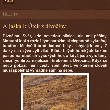
Sdílet
12.12.14
Aljaška I: Útěk z divočiny
Divočina. Svět, kde nevedou silnice, ale ani pěšiny.
Mohutní losi s rozložitým parožím si elegantně vykračují
tundrou. Medvědi brodí ledové řeky a chytají lososy. Z
dálky se ozývá vytí vlků. Stáda bílých horských koz se
pasou na úbočích vysokých hor, a když jsou vyrušeny,
zmizí rychle za nejbližším hřebenem. Divočina. Když se
něco pokazí, není cesty zpět. Svět, ve kterém člověk
musí spoléhat výhradně sám na sebe.