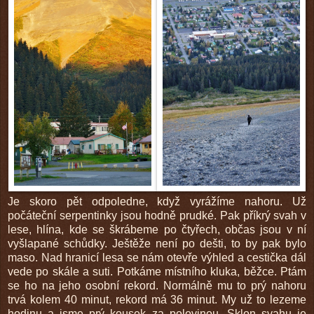
Je skoro pět odpoledne, když vyrážíme nahoru. Už
počáteční serpentinky jsou hodně prudké. Pak příkrý svah v
lese, hlína, kde se škrábeme po čtyřech, občas jsou v ní
vyšlapané schůdky. Ještěže není po dešti, to by pak bylo
maso. Nad hranicí lesa se nám otevře výhled a cestička dál
vede po skále a suti. Potkáme místního kluka, běžce. Ptám
se ho na jeho osobní rekord. Normálně mu to prý nahoru
trvá kolem 40 minut, rekord má 36 minut. My už to lezeme
hodinu a jsme prý kousek za polovinou. Sklon svahu je