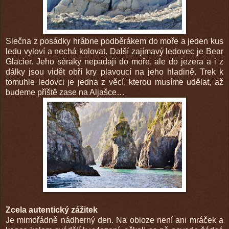
Slečna z posádky hrábne podběrákem do moře a jeden kus
ledu vyloví a nechá kolovat. Další zajímavý ledovec je Bear
Glacier. Jeho séraky nepadají do moře, ale do jezera a i z
dálky jsou vidět obří kry plavoucí na jeho hladině. Trek k
tomuhle ledovci je jedna z věcí, kterou musíme udělat, až
budeme příště zase na Aljašce…
Zcela autentický zážitek
Je mimořádně nádherný den. Na obloze není ani mráček a