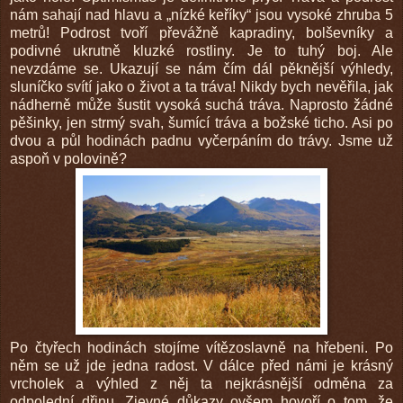
nám sahají nad hlavu a „nízké keříky“ jsou vysoké zhruba 5
metrů! Podrost tvoří převážně kapradiny, bolševníky a
podivné ukrutně kluzké rostliny. Je to tuhý boj. Ale
nevzdáme se. Ukazují se nám čím dál pěknější výhledy,
sluníčko svítí jako o život a ta tráva! Nikdy bych nevěřila, jak
nádherně může šustit vysoká suchá tráva. Naprosto žádné
pěšinky, jen strmý svah, šumící tráva a božské ticho. Asi po
dvou a půl hodinách padnu vyčerpáním do trávy. Jsme už
aspoň v polovině?
Po čtyřech hodinách stojíme vítězoslavně na hřebeni. Po
něm se už jde jedna radost. V dálce před námi je krásný
vrcholek a výhled z něj ta nejkrásnější odměna za
odpolední dřinu. Zjevné důkazy ovšem hovoří o tom, že