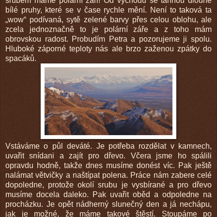
srubem máme polární záři! Od východu se táhnou dlouhé
bílé pruhy, které se v čase rychle mění. Není to taková ta
„wow“ podívaná, sytě zelené barvy přes celou oblohu, ale
zcela jednoznačně to je polární záře a z toho mám
obrovskou radost. Probudím Petra a pozorujeme ji spolu.
Hluboké záporné teploty nás ale brzo zaženou zpátky do
spacáků.
Vstáváme o půl deváté. Je potřeba rozdělat v kamnech,
uvařit snídani a zajít pro dřevo. Včera jsme ho spálili
opravdu hodně, takže dnes musíme donést víc. Pak ještě
nalámat větvičky a naštípat polena. Práce nám zabere celé
dopoledne, protože okolí srubu je vysbírané a pro dřevo
musíme docela daleko. Pak uvařit oběd a odpoledne na
procházku. Je opět nádherný slunečný den a já nechápu,
jak je možné, že máme takové štěstí. Stoupáme po