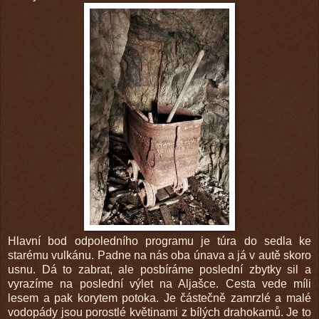
Hlavní bod odpoledního programu je túra do sedla ke
starému vulkánu. Padne na nás oba únava a já v autě skoro
usnu. Dá to zabrat, ale posbíráme poslední zbytky sil a
vyrazíme na poslední výlet na Aljašce. Cesta vede míli
lesem a pak korytem potoka. Je částečně zamrzlé a malé
vodopády jsou porostlé květinami z bílých drahokamů. Je to