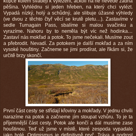
kopce kolem svádějí k vylezení, ačkoli na ně nevede žádná
pěšina. Vyhlédnu si jeden hřeben, na který chci vylézt.
Vypadá nízký, holý a schůdný, ale slibuje úžasné výhledy
(ve dvou z těchto čtyř věcí se krutě pletu…). Zastavíme v
sedle Turnagain Pass, sbalíme si malou svačinku a
vyrazíme. Nahoru by to neměla být víc než hodinka…
Zastaví nás mokřad a potok. To jsme nečekali. Musíme zout
a přebrodit. Nevadí. Za potokem je další mokřad a za ním
vysoké houštiny. Začneme se jimi prodírat, ale říkám si, že
určitě brzy skončí.
První část cesty se střídají křoviny a mokřady. V jednu chvíli
narazíme na potok a začneme jím stoupat vzhůru. To je ta
příjemnější část cesty. Potok ale končí a dál musíme zase
houštinou. Teď už jsme v místě, které zespoda vypadalo
jako holé. Optimismus je definitivně pryč. Tráva a podrost