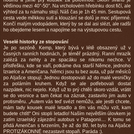
většinou mezi 40°-50°. Na vrcholovém hřebínku dost fičí, ale
výhled za tu námahu stojí. Náš čas je 1h 45 min. Sestupová
cesta vede měkkou sutí a klouzání se dolů je moc příjemné.
Končí malým vodopádem, který by se dal asi slézt, ale radši
ho obejdeme lesem a napojíme se na výstupovou cestu.
Veselé historky ze stopování
Je po sezóně. Kemp, který bývá v létě obsazený už v
časných ranních hodinách, je téměř prázdný. Ranní mrazík
zalézá za nehty a ze spacáku se nikomu nechce. V
přístřešku, kde se vaří, potkáme dva starší Němce, jednoho
Izraelce a Američana. Němci jsou tu bez auta, už pár měsíců
po Aljašce stopují. Jednou dostopovali až do malé vesničky
za polárním kruhem. Když se ale potřebovali dostat
nazpátek, nic nejelo. Když už to prý chtěli skoro vzdát, vrátit
se do vesnice a tam čekat na zázrak, zastavilo jim auto v
protisměru. „Autem vás teď svézt nemůžu, ale jestli chcete,
mám tady kousek malé letadlo a tím vás můžu vzít, kam
budete chtít!“ Oni stopli letadlo! Naším největším úlovkem je
zatím izraelský zájezdní autobus v Patagonii… K tomu se
přidá Američan s tvrzením, že až do 80. let bylo na Aljašce
PROTIZÁKONNÉ nezastavit stopaři. Paráda :).