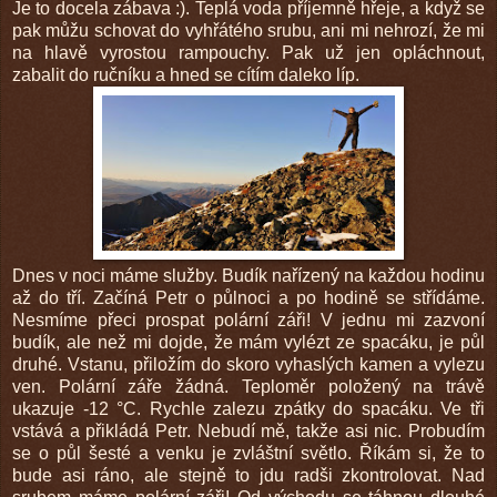
Je to docela zábava :). Teplá voda příjemně hřeje, a když se
pak můžu schovat do vyhřátého srubu, ani mi nehrozí, že mi
na hlavě vyrostou rampouchy. Pak už jen opláchnout,
zabalit do ručníku a hned se cítím daleko líp.
Dnes v noci máme služby. Budík nařízený na každou hodinu
až do tří. Začíná Petr o půlnoci a po hodině se střídáme.
Nesmíme přeci prospat polární záři! V jednu mi zazvoní
budík, ale než mi dojde, že mám vylézt ze spacáku, je půl
druhé. Vstanu, přiložím do skoro vyhaslých kamen a vylezu
ven. Polární záře žádná. Teploměr položený na trávě
ukazuje -12 °C. Rychle zalezu zpátky do spacáku. Ve tři
vstává a přikládá Petr. Nebudí mě, takže asi nic. Probudím
se o půl šesté a venku je zvláštní světlo. Říkám si, že to
bude asi ráno, ale stejně to jdu radši zkontrolovat. Nad