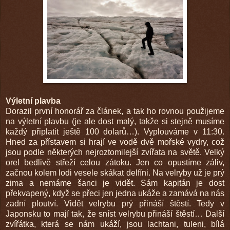
Výletní plavba
Dorazil první honorář za článek, a tak ho rovnou použijeme
na výletní plavbu (je ale dost malý, takže si stejně musíme
každý připlatit ještě 100 dolarů…). Vyplouváme v 11:30.
Hned za přístavem si hrají ve vodě dvě mořské vydry, což
jsou podle některých nejroztomilejší zvířata na světě. Velký
orel bedlivě střeží celou zátoku. Jen co opustíme záliv,
začnou kolem lodi vesele skákat delfíni. Na velryby už je prý
zima a nemáme šanci je vidět. Sám kapitán je dost
překvapený, když se přeci jen jedna ukáže a zamává na nás
zadní ploutví. Vidět velrybu prý přináší štěstí. Tedy v
Japonsku to mají tak, že sníst velrybu přináší štěstí… Další
zvířátka, která se nám ukáží, jsou lachtani, tuleni, bílá