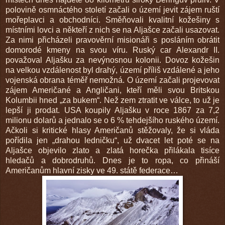
polovině osmnáctého století začali o území jevit zájem ruští
mořeplavci a obchodníci. Směňovali kvalitní kožešiny s
místními lovci a někteří z nich se na Aljašce začali usazovat.
Za nimi přicházeli pravověrní misionáři s posláním obrátit
domorodé kmeny na svou víru. Ruský car Alexandr II.
považoval Aljašku za nevýnosnou kolonii. Dovoz kožešin
na velkou vzdálenost byl drahý, území příliš vzdálené a jeho
vojenská obrana téměř nemožná. O území začali projevovat
zájem Američané a Angličani, kteří měli svou Britskou
Kolumbii hned „za bukem“. Než zem ztratit ve válce, to už je
lepší ji prodat. USA koupily Aljašku v roce 1867 za 7,2
milionu dolarů a jednalo se o 6 % tehdejšího ruského území.
Ačkoli si kritické hlasy Američanů stěžovaly, že si vláda
pořídila jen „drahou ledničku“, už dvacet let poté se na
Aljašce objevilo zlato a zlatá horečka přilákala tisíce
hledačů a dobrodruhů. Dnes je to ropa, co přináší
Američanům hlavní zisky ve 49. státě federace…