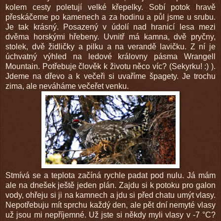
kolem cesty poletují velké křepelky. Sobí potok hravě
přeskáčeme po kamenech a za hodinu a půl jsme u srubu.
Je tak krásný. Posazený v údolí nad hranicí lesa mezi
dvěma horskými hřebeny. Uvnitř má kamna, dvě pryčny,
stolek, dvě židličky a pilku a na verandě lavičku. Z ní je
úchvatný výhled na ledové královny pásma Wrangell
Mountain. Potřebuje člověk k životu něco víc? (Sekyrku! :) ).
Jdeme na dřevo a k večeři si uvaříme špagety. Je trochu
zima, ale neváháme večeřet venku.
Stmívá se a teplota začíná rychle padat pod nulu. Já mám
ale na dnešek ještě jeden plán. Zajdu si k potoku pro galon
vody, ohřeju si ji na kamnech a jdu si před chatu umýt vlasy.
Nepotřebuju mít sprchu každý den, ale pět dní nemyté vlasy
už jsou mi nepříjemné. Už jste si někdy myli vlasy v -7 °C?