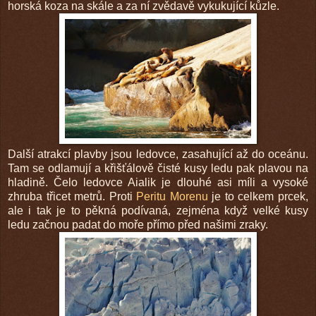
horská koza na skále a za ní zvědavě vykukující kůzle.
Další atrakcí plavby jsou ledovce, zasahující až do oceánu.
Tam se odlamují a křišťálově čisté kusy ledu pak plavou na
hladině. Čelo ledovce Aialik je dlouhé asi míli a vysoké
zhruba třicet metrů. Proti
Peritu Morenu
je to celkem prcek,
ale i tak je to pěkná podívaná, zejména když velké kusy
ledu začnou padat do moře přímo před našimi zraky.