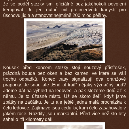
že se podél stezky smí oficiálně bez jakéhokoli povolení
kempovat. Je jen nutné mít protimedvědí kanystr pro
úschovu jídla a stanovat nejméně 200 m od pěšiny.
Kousek před koncem stezky stojí nouzový přístřešek,
prázdná bouda bez oken a bez kamen, ve které se válí
trochu odpadků. Konec trasy signalizují dva oranžové
praporky. Je snad ale „End of trail“ nějaký význačný bod?
Jdeme dál na výhled na ledovec, a pak slezeme dolů až k
němu. Je to úžasné místo. Už se skoro šeří, když jsme
zpátky na začátku. Je tu ale ještě jedna malá procházka k
čelu ledovce. Zajímavé jsou cedulky, kam čelo zasahovalo v
jakém roce. Rozdíly jsou markantní. Před více než sto lety
sahal o tři kilometry dál!