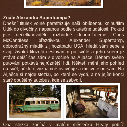
Znáte Alexandra Supertrampa?
Dnešní titulek volně parafrázuje naši oblíbenou knihu/film
Útěk do divočiny, napsanou podle skutečné události. Pokud
jste nečetli/neviděli, rozhodně doporučujeme. Chris
McCandless, přezdívkou Alexander Supertramp,
dobrodružný mladík z jihozápadu USA, hledá sám sebe a
svoji životní filozofii cestováním po světě a jeho snem je
strávit delší čas sám v divočině na Aljašce. Během svého
putování potkává nejrůznější lidi. Někteří mění jeho pohled
na svět, některé významně ovlivňuje a motivuje on sám. Na
Aljašce si najde stezku, po které se vydá, a na jejím konci
starý opuštěný autobus, kde se zabydlí.
Ona stezka začíná v malém městečku Healy poblíž