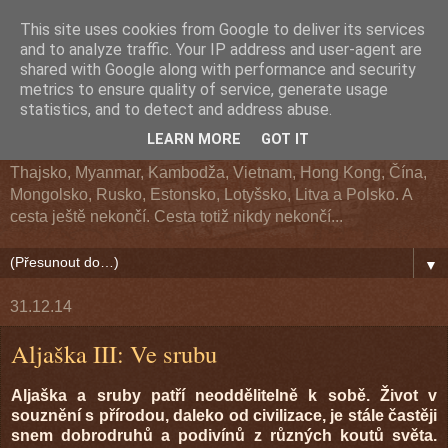
This site uses cookies from Google to deliver its services
Z cesty kolem světa
and to analyze traffic. Your IP address and user-agent are
shared with Google along with performance and security
metrics to ensure quality of service, generate usage
Cestopis z cesty kolem světa. Navštívené země: Argentina,
statistics, and to detect and address abuse.
Chile, Bolívie, Peru, Ekvádor, USA, Kanada, Aljaška, Havaj,
LEARN MORE
GOT IT
Fidži, Nový Zéland, Austrálie, Indonésie, Singapur, Malajsie,
Thajsko, Myanmar, Kambodža, Vietnam, Hong Kong, Čína,
Mongolsko, Rusko, Estonsko, Lotyšsko, Litva a Polsko. A
cesta ještě nekončí. Cesta totiž nikdy nekončí...
▼
31.12.14
Aljaška III: Ve srubu
Aljaška a sruby patří neoddělitelně k sobě. Život v
souznění s přírodou, daleko od civilizace, je stále častěji
snem dobrodruhů a podivínů z různých koutů světa.