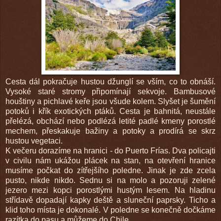
Cesta dál pokračuje hustou džunglí se vším, co to obnáší.
Vysoké staré stromy připomínají sekvoje. Bambusové
houštiny a pichlavé keře jsou všude kolem. Slyšet je šumění
potoků i křík exotických ptáků. Cesta je bahnitá, neustále
přelézá, obchází nebo podlézá letité padlé kmeny porostlé
mechem, přeskakuje bažiny a potoky a prodírá se skrz
hustou vegetaci.
K večeru dorazíme na hranici - do Puerto Frías. Dva policajti
v civilu nám ukážou plácek na stan, na otevření hranice
musíme počkat do zítřejšího poledne. Jinak je zde zcela
pusto, nikde nikdo. Sednu si na molo a pozoruji zelené
jezero mezi kopci porostlými hustým lesem. Na hladinu
střídavě dopadají kapky deště a sluneční paprsky. Ticho a
klid toho místa je dokonalé. V poledne se konečně dočkáme
razítka do pasu a můžeme do Chile.