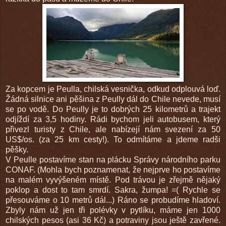
Za kopcem je Peulla, chilská vesnička, odkud odplouvá loď.
Žádná silnice ani pěšina z Peully dál do Chile nevede, musí
se po vodě. Do Peully je to dobrých 25 kilometrů a trajekt
odjíždí za 3,5 hodiny. Rádi bychom jeli autobusem, který
přivezl turisty z Chile, ale nabízejí nám svezení za 50
US$/os. (za 25 km cesty!). To odmítáme a jdeme radši
pěšky.
V Peulle postavíme stan na plácku Správy národního parku
CONAF. (Mohla bych poznamenat, že nejprve ho postavíme
na malém vyvýšeném místě. Pod trávou je zřejmě nějaký
poklop a dost to tam smrdí. Sakra, žumpa! =( Rychle se
přesouváme o 10 metrů dál...) Ráno se probudíme hladoví.
Zbyly nám už jen tři polévky v pytlíku, máme jen 1000
chilských pesos (asi 36 Kč) a potraviny jsou ještě zavřené.