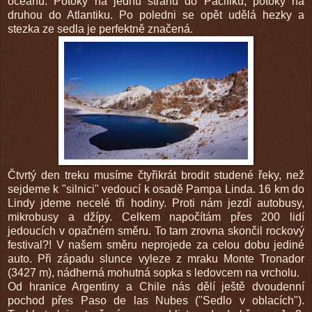
oceánů. Potoky na jednu stranu do Pacifiku, potoky na
druhou do Atlantiku. Po poledni se opět udělá hezky a
stezka ze sedla je perfektně značená.
Čtvrtý den treku musíme čtyřikrát brodit studené řeky, než
sejdeme k "silnici" vedoucí k osadě Pampa Linda. 16 km do
Lindy jdeme necelé tři hodiny. Proti nám jezdí autobusy,
mikrobusy a džípy. Celkem napočítám přes 200 lidí
jedoucích v opačném směru. To tam zrovna skončil rockový
festival?! V našem směru neprojede za celou dobu jediné
auto. Při západu slunce vyleze z mraku Monte Tronador
(3427 m), nádherná mohutná sopka s ledovcem na vrcholu.
Od hranice Argentiny a Chile nás dělí ještě dvoudenní
pochod přes Paso de las Nubes ("Sedlo v oblacích").