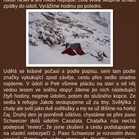
zpátky do údolí. Vyrážíme hodinu po poledni.
Udělá se krásné počasí a podle popisu, sem tam podle
značky vykukující zpod závěje, cestu přes sedlo snadno
najdeme. V údolí si Petr všimne plácku na stan a od něj
vedou lesem ve sněhu stopy! Jdeme po nich následující
čtyři hodiny, nejprve údolím, potom do slušného kopce. Ze
sedla k refugio Jakob sestupujeme už za tmy. Světýlka z
chaty ale svítí jako dvě světlušky a my se už těšíme na horký
čaj. Druhý den je poměrně ošklivo, chystáme se přes paso
Schweizer dolů údolím Casalata. Chatařka nás nechá
podepsat "reverz", že jsme zkušení a cestu podstupujeme
na vlastní nebezpečí :). Paso Schweizer je rozvodím dvou