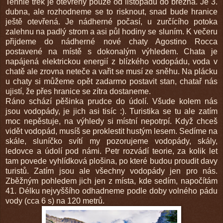
Tenhle trek je otevřený pouze od listopadu do března. Je 3.
dubna, ale rozhodneme se to risknout, snad bude hranice
ještě otevřená. Je nádherné počasí, u zurčícího potoka
zalehnu na padlý strom a asi půl hodiny se sluním. K večeru
přijdeme do nádherné nové chaty Agostino Rocca
postavené na místě s dokonalým výhledem. Chata je
napájená elektrickou energií z blízkého vodopádu, voda v
chatě ale zrovna neteče a vařit se musí ze sněhu. Na plácku
u chaty si můžeme opět zadarmo postavit stan, chatař nás
ujistí, že přes hranice se zítra dostaneme.
Ráno schází pěšinka prudce do údolí. Všude kolem nás
jsou vodopády, je jich asi tisíc :). Turistika se tu ale zatím
moc nepěstuje, na výhledy si místní nepotrpí. Když chceš
vidět vodopád, musíš se proklestit hustým lesem. Sedíme na
skále, sluníčko svítí my pozorujeme vodopády, skály,
ledovce a údolí pod námi. Petr rozvádí teorie, za kolik let
tam povede vyhlídková plošina, po které budou proudit davy
turistů. Zatím jsou ale všechny vodopády jen pro nás.
Zběžným pohledem jich jen z místa, kde sedím, napočítám
41. Délku nejvyššího odhadneme podle doby volného pádu
vody (cca 6 s) na 120 metrů.