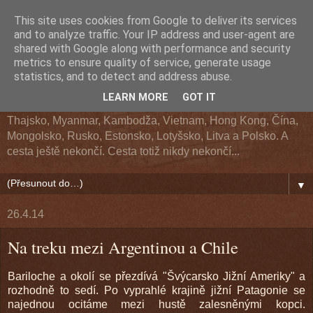
This site uses cookies from Google to deliver its services
Z cesty kolem světa
and to analyze traffic. Your IP address and user-agent are
shared with Google along with performance and security
metrics to ensure quality of service, generate usage
Cestopis z cesty kolem světa. Navštívené země: Argentina,
statistics, and to detect and address abuse.
Chile, Bolívie, Peru, Ekvádor, USA, Kanada, Aljaška, Havaj,
LEARN MORE
GOT IT
Fidži, Nový Zéland, Austrálie, Indonésie, Singapur, Malajsie,
Thajsko, Myanmar, Kambodža, Vietnam, Hong Kong, Čína,
Mongolsko, Rusko, Estonsko, Lotyšsko, Litva a Polsko. A
cesta ještě nekončí. Cesta totiž nikdy nekončí...
▼
26.4.14
Na treku mezi Argentinou a Chile
Bariloche a okolí se přezdívá "Švýcarsko Jižní Ameriky" a
rozhodně to sedí. Po vyprahlé krajině jižní Patagonie se
najednou ocitáme mezi hustě zalesněnými kopci.