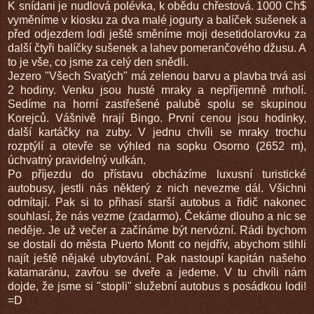
K snídani je nudlová polévka, k obědu chřestová. 1000 Ch$
vyměníme v kiosku za dva malé jogurty a balíček sušenek a
před odjezdem lodi ještě směníme moji desetidolarovku za
další čtyři balíčky sušenek a lahev pomerančového džusu. A
to je vše, co jsme za celý den snědli.
Jezero "Všech Svatých" má zelenou barvu a plavba trvá asi
2 hodiny. Venku jsou husté mraky a nepříjemně mrholí.
Sedíme na horní zastřešené palubě spolu se skupinou
Korejců. Vášnivě hrají Bingo. První cenou jsou hodinky,
další kartáčky na zuby. V jednu chvíli se mraky trochu
rozptýlí a otevře se výhled na sopku Osorno (2652 m),
úchvatný pravidelný vulkán.
Po příjezdu do přístavu obcházíme luxusní turistické
autobusy, jestli nás některý z nich nevezme dál. Všichni
odmítají. Pak si to přihasí starší autobus a řidič nakonec
souhlasí, že nás vezme (zadarmo). Čekáme dlouho a nic se
neděje. Je už večer a začínáme být nervózní. Rádi bychom
se dostali do města Puerto Montt co nejdřív, abychom stihli
najít ještě nějaké ubytování. Pak nastoupí kapitán našeho
katamaránu, zavřou se dveře a jedeme. V tu chvíli nám
dojde, že jsme si "stopli" služební autobus s posádkou lodi!
=D