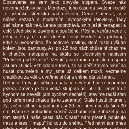
Dostáváme se sem jako obvykle stopem. Sveze nás
novomanželský pár z Mendozy, toho času na svatební cestě
:). Lyžařské středisko nad městem, Cerro Catedral, si v
ničem nezadá s moderními evropskými letovisky. Tady
začínáme náš trek. Lehce poprchává, sníh ještě nenapadl a
celé středisko je zavřené a opuštěné. Pěšina vzhůru vede k
refugio Frey, cíli naší dnešní cesty. Hodně nás překvapí,
když si uvědomíme, že podivné rostliny, které rostou všude
kolem, jsou bambusy. Asi po 2,5 hodinách chůze přicházíme
k chatičce nalepené na skálu se slovinským nápisem
"Petriček pod Skalko". Vevnitř jsou kamna a místo na spaní
asi pro 10 lidí. Vzhledem k tomu, že se déšť zrovna mění na
husté chumelení a my jsme už celkem mokří, vezmeme
chatičkou za vděk, uvaříme si čaj a sníme pár sušenek.
Refugio Frey je pěkná chata v sevření hor u modrého
jezera. Zrovna je tam velká skupina asi 50 lidí. Dovnitř už
bychom se nevešli (ani bychom nechtěli), stavíme radši stan
pod keřem nad chatou (je to zadarmo). Stále hustě chumelí.
Za večer stihne napadnout asi 20 cm, přes noc dalších 30
cm. Ráno se probudíme krásně zachumelení. Bohužel je na
tom stejně i naše cesta dál. Chatař nám přesně popisuje
trasu a kreslí "mapu" hůlkou do sněhu. Před námi tam dnes
nikdo nešel a ani nikdo nepůjde, celá velká skupina schází