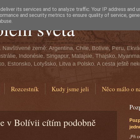
eliver its services and to analyze traffic. Your IP address and 
ormance and security metrics to ensure quality of service, gen
olem světa
abuse.
. Navštívené země: Argentina, Chile, Bolívie, Peru, Ekv
ustrálie, Indonésie, Singapur, Malajsie, Thajsko, Myan
, Estonsko, Lotyšsko, Litva a Polsko. A cesta ještě neko
Rozcestník
Kudy jsme jeli
Něco málo o n
Poz
e v Bolívii cítím podobně
Pozp
jedn
„Při 