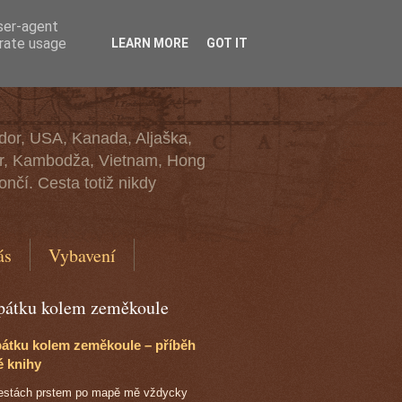
user-agent
erate usage
LEARN MORE
GOT IT
ádor, USA, Kanada, Aljaška,
mar, Kambodža, Vietnam, Hong
nčí. Cesta totiž nikdy
ás
Vybavení
pátku kolem zeměkoule
átku kolem zeměkoule – příběh
é knihy
cestách prstem po mapě mě vždycky