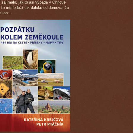
c zajímalo, jak to asi vypadá v Ohňové
 To místo leží tak daleko od domova, že
i an...