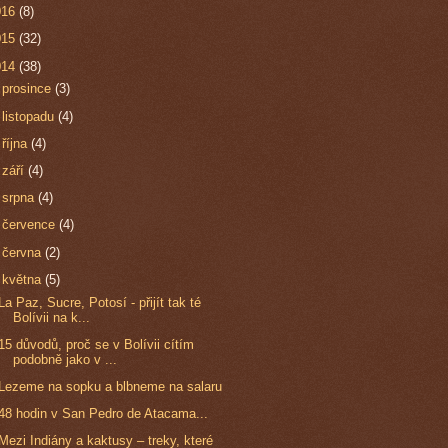
016
(8)
015
(32)
014
(38)
►
prosince
(3)
►
listopadu
(4)
►
října
(4)
►
září
(4)
►
srpna
(4)
►
července
(4)
►
června
(2)
▼
května
(5)
La Paz, Sucre, Potosí - přijít tak té
Bolívii na k...
15 důvodů, proč se v Bolívii cítím
podobně jako v ...
Lezeme na sopku a blbneme na salaru
48 hodin v San Pedro de Atacama...
Mezi Indiány a kaktusy – treky, které