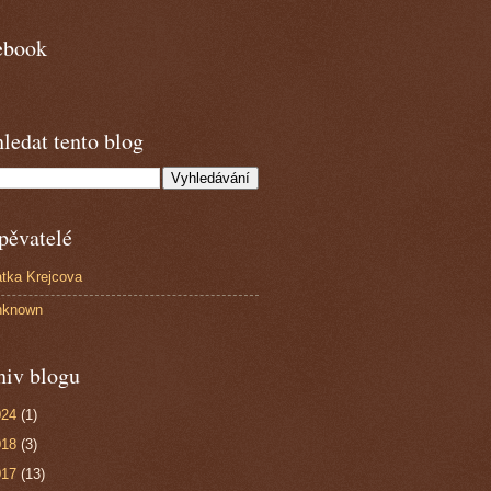
ebook
ledat tento blog
pěvatelé
tka Krejcova
nknown
hiv blogu
024
(1)
018
(3)
017
(13)