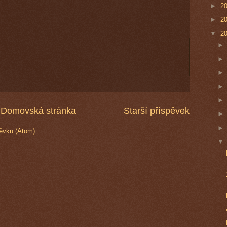
►
2
►
2
▼
2
Domovská stránka
Starší příspěvek
ěvku (Atom)