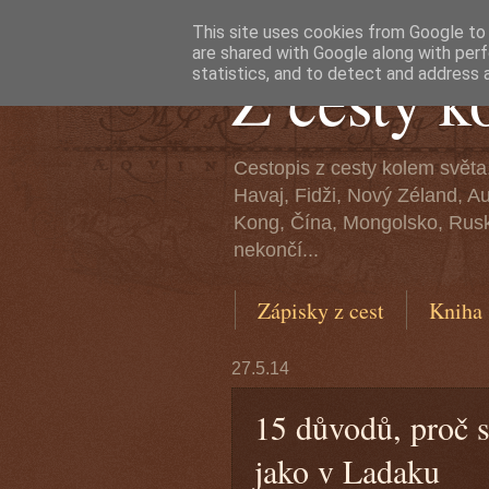
This site uses cookies from Google to d
are shared with Google along with perf
Z cesty k
statistics, and to detect and address 
Cestopis z cesty kolem světa
Havaj, Fidži, Nový Zéland, A
Kong, Čína, Mongolsko, Rusko
nekončí...
Zápisky z cest
Kniha
27.5.14
15 důvodů, proč s
jako v Ladaku