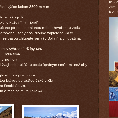
nejví
řské výšce kolem 3500 m.n.m.
zemi.
jsem s
dičních krojích
aku je každý "my friend"
ručeno pít pouze balenou nebo převařenou vodu
černovlasí, ženy nosí dlouhé zapletené vlasy
se pasou chlupaté lamy (v Bolívii) a chlupatí jaci
uristy výhradně džípy 4x4
u "India time"
herné hory
dkývají nebo ukážou cestu špatným směrem, než aby
ejlepši mango v životě
atou krávou uprostřed úzké uličky
na šestitisícovku!
m a moc se mi to líbilo =)