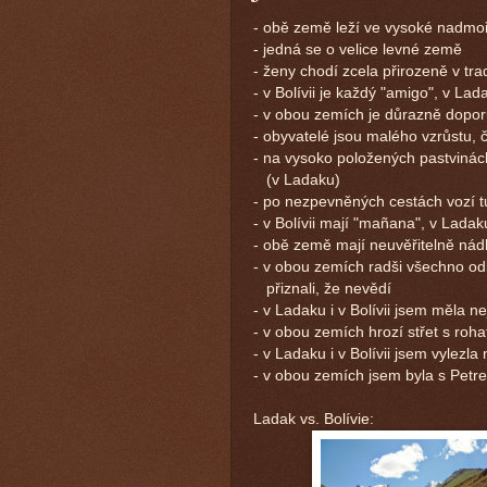
- obě země leží ve vysoké nadmo
- jedná se o velice levné země
- ženy chodí zcela přirozeně v tra
- v Bolívii je každý "amigo", v Lad
- v obou zemích je důrazně dopo
- obyvatelé jsou malého vzrůstu, 
- na vysoko položených pastvinách 
(v Ladaku)
- po nezpevněných cestách vozí t
- v Bolívii mají "mañana", v Ladak
- obě země mají neuvěřitelně nád
- v obou zemích radši všechno o
přiznali, že nevědí
- v Ladaku i v Bolívii jsem měla n
- v obou zemích hrozí střet s roh
- v Ladaku i v Bolívii jsem vylezla 
- v obou zemích jsem byla s Petre
Ladak vs. Bolívie: