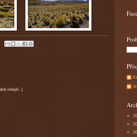
Fac
Proh
Přis
Ka
U
ně milejší :)
Arc
►
2
►
2
►
2