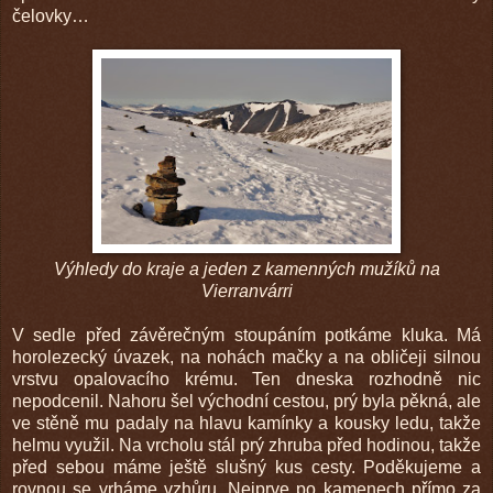
čelovky…
Výhledy do kraje a jeden z kamenných mužíků na
Vierranvárri
V sedle před závěrečným stoupáním potkáme kluka. Má
horolezecký úvazek, na nohách mačky a na obličeji silnou
vrstvu opalovacího krému. Ten dneska rozhodně nic
nepodcenil. Nahoru šel východní cestou, prý byla pěkná, ale
ve stěně mu padaly na hlavu kamínky a kousky ledu, takže
helmu využil. Na vrcholu stál prý zhruba před hodinou, takže
před sebou máme ještě slušný kus cesty. Poděkujeme a
rovnou se vrháme vzhůru. Nejprve po kamenech přímo za