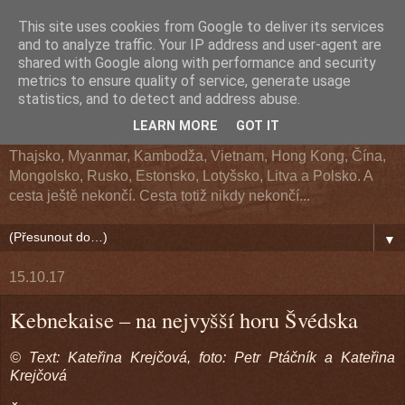
This site uses cookies from Google to deliver its services
Z cesty kolem světa
and to analyze traffic. Your IP address and user-agent are
shared with Google along with performance and security
metrics to ensure quality of service, generate usage
Cestopis z cesty kolem světa. Navštívené země: Argentina,
statistics, and to detect and address abuse.
Chile, Bolívie, Peru, Ekvádor, USA, Kanada, Aljaška, Havaj,
LEARN MORE
GOT IT
Fidži, Nový Zéland, Austrálie, Indonésie, Singapur, Malajsie,
Thajsko, Myanmar, Kambodža, Vietnam, Hong Kong, Čína,
Mongolsko, Rusko, Estonsko, Lotyšsko, Litva a Polsko. A
cesta ještě nekončí. Cesta totiž nikdy nekončí...
▼
15.10.17
Kebnekaise – na nejvyšší horu Švédska
© Text: Kateřina Krejčová, foto: Petr Ptáčník a Kateřina
Krejčová