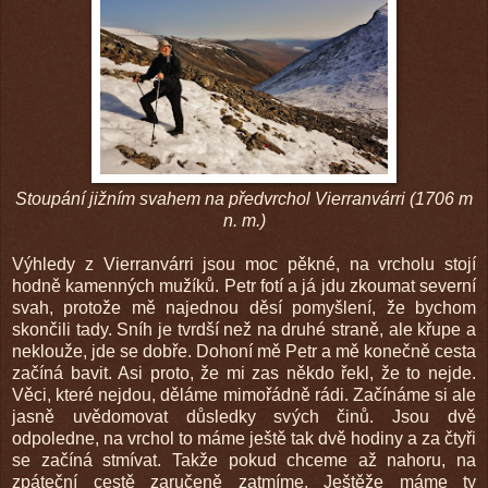
Stoupání jižním svahem na předvrchol Vierranvárri (1706 m
n. m.)
Výhledy z Vierranvárri jsou moc pěkné, na vrcholu stojí
hodně kamenných mužíků. Petr fotí a já jdu zkoumat severní
svah, protože mě najednou děsí pomyšlení, že bychom
skončili tady. Sníh je tvrdší než na druhé straně, ale křupe a
neklouže, jde se dobře. Dohoní mě Petr a mě konečně cesta
začíná bavit. Asi proto, že mi zas někdo řekl, že to nejde.
Věci, které nejdou, děláme mimořádně rádi. Začínáme si ale
jasně uvědomovat důsledky svých činů. Jsou dvě
odpoledne, na vrchol to máme ještě tak dvě hodiny a za čtyři
se začíná stmívat. Takže pokud chceme až nahoru, na
zpáteční cestě zaručeně zatmíme. Ještěže máme ty