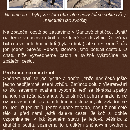
Na vrcholu – byli jsme tam oba, ale nevlastníme selfie tyč :)
(Kliknutím lze zvětšit)
Na zpáteční cestě se zastavíme v Santově chatičce. Uvnitř
najdeme vrcholovou knihu, ze které se dozvíme, že včera
bylo na vrcholu hodně lidí (byla sobota), ale dnes kromě nás
jen jeden. Slovák Robert, kterého jsme potkali cestou. O
chatu níže vyzvedneme batoh a svižně vykročíme na
zpáteční cestu.
Pro krásu se musí trpět...
Sněhem dolů se jde rychle a dobře, jenže nás čeká ještě
jedno nepříjemné lezení vzhůru. Zatímco dolů z Vierranvárri
to šlo severním svahem výborně, teď se škrábat zpátky
nahoru není žádná sranda. Je to strmé, trochu namrzlé, jsme
už unavení a občas nám to trochu uklouzne, ale zvládneme
to. Teď už jen dolů, jenže slunce zapadá, nás už bolí celé
tělo a před námi ještě daleká cesta. Jelikož si dobře
vzpomínáme, v jak špatném stavu je ledová pěšinka z
druhého sedla, vezmeme to prudkým sněhovým svahem.