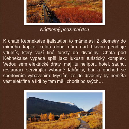
Nádherný podzimní den
K chatě Kebnekaise fjällstation to máme asi 2 kilometry do
mírného kopce, celou dobu nám nad hlavou pendluje
vrtulník, který vozí líné turisty do divočiny. Chata pod
Kebnekaise vypadá spíš jako luxusní turistický komplex.
Vedou sem elektrické dráty, mají tu heliport, hotel, saunu,
restauraci servírující vybrané lahůdky, bar a obchod se
sportovním vybavením. Myslím, že do divočiny by neměla
vést elektřina a lidi by tam měli chodit po svých…