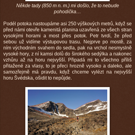
Někde tady (850 m n. m.) mi došlo, že to nebude
pohodička…
Podél potoka nastoupáme asi 250 výškových metrů, když se
před námi otevře kamenitá planina uzavřená ze všech stran
vysokými horami a most přes potok. Petr tvrdí, že před
sebou už vidíme výstupovou trasu. Nejprve po mostě, za
ním východním svahem do sedla, pak na vrchol nesmyslně
vysoké hory, z ní kamsi dolů do širokého sedýlka a nakonec
vzhůru až na horu nejvyšší. Připadá mi to všechno příliš
přitažené za vlasy, to je přeci hrozně vysoko a daleko, ale
samozřejmě má pravdu, když chceme vylézt na nejvyšší
horu Švédska, ošidit to nepůjde.