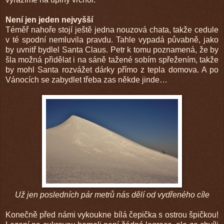
Není jen jeden nejvyšší
Téměř nahoře stojí ještě jedna nouzová chata, takže cedule
v té spodní nemluvila pravdu. Tahle vypadá půvabně, jako
by uvnitř bydlel Santa Claus. Petr k tomu poznamená, že by
šla možná přidělat i na sáně tažené sobím spřežením, takže
by mohl Santa rozvážet dárky přímo z tepla domova. A po
Vánocích se zabydlet třeba zas někde jinde…
Už jen posledních pár metrů nás dělí od vydřeného cíle
Konečně před námi vykoukne bílá čepička s ostrou špičkou!