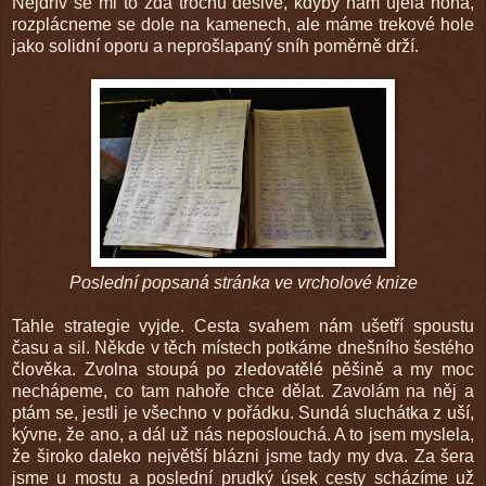
Nejdřív se mi to zdá trochu děsivé, kdyby nám ujela noha,
rozplácneme se dole na kamenech, ale máme trekové hole
jako solidní oporu a neprošlapaný sníh poměrně drží.
Poslední popsaná stránka ve vrcholové knize
Tahle strategie vyjde. Cesta svahem nám ušetří spoustu
času a sil. Někde v těch místech potkáme dnešního šestého
člověka. Zvolna stoupá po zledovatělé pěšině a my moc
nechápeme, co tam nahoře chce dělat. Zavolám na něj a
ptám se, jestli je všechno v pořádku. Sundá sluchátka z uší,
kývne, že ano, a dál už nás neposlouchá. A to jsem myslela,
že široko daleko největší blázni jsme tady my dva. Za šera
jsme u mostu a poslední prudký úsek cesty scházíme už