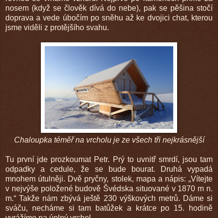
nosem (když se člověk dívá do nebe), pak se pěšina stočí
doprava a vede úbočím po sněhu až ke dvojici chat, kterou
jsme viděli z protějšího svahu.
Chaloupka téměř na vrcholu je ze všech tři nejkrásnější
Tu první jde prozkoumat Petr. Prý to uvnitř smrdí, jsou tam
odpadky a cedule, že se bude bourat. Druhá vypadá
mnohem útulněji. Dvě pryčny, stolek, mapa a nápis: „Vítejte
v nejvýše položené budově Švédska situované v 1870 m n.
m.“ Takže nám zbývá ještě 230 výškových metrů. Dáme si
sváču, necháme si tam batůžek a krátce po 15. hodině
vyrážíme na úplný vrchol.