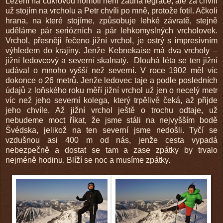
Lezení na cukrovou homoli není žádná legrace, ale za chvíli
už stojím na vrcholu a Petr chvíli po mně, protože fotil. Ačkoli
hrana, na které stojíme, způsobuje lehké závratě, stejně
uděláme pár seriózních a pár lehkomyslných vrcholovek.
Vrchol, přesněji řečeno jižní vrchol, je ostrý s impresivním
výhledem do krajiny. Jenže Kebnekaise má dva vrcholy –
jižní ledovcový a severní skalnatý. Dlouhá léta se ten jižní
udával o mnoho vyšší než severní. V roce 1902 měl víc
dokonce o 26 metrů. Jenže ledovec taje a podle posledních
údajů z loňského roku měří jižní vrchol už jen o necelý metr
víc než jeho severní kolega, který trpělivě čeká, až přijde
jeho chvíle. Až jižní vrchol ještě o trochu odtaje, už
nebudeme moct říkat, že jsme stáli na nejvyšším bodě
Švédska, jelikož na ten severní jsme nedošli. Tyčí se
vzdušnou asi 400 m od nás, jenže cesta vypadá
nebezpečně a dostat se tam a zase zpátky by trvalo
nejméně hodinu. Blíží se noc a musíme zpátky.