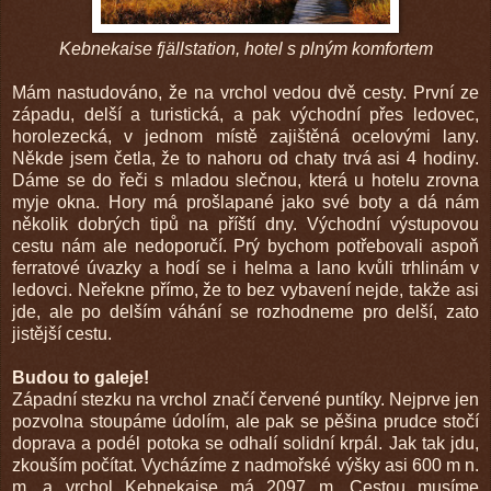
Kebnekaise fjällstation, hotel s plným komfortem
Mám nastudováno, že na vrchol vedou dvě cesty. První ze
západu, delší a turistická, a pak východní přes ledovec,
horolezecká, v jednom místě zajištěná ocelovými lany.
Někde jsem četla, že to nahoru od chaty trvá asi 4 hodiny.
Dáme se do řeči s mladou slečnou, která u hotelu zrovna
myje okna. Hory má prošlapané jako své boty a dá nám
několik dobrých tipů na příští dny. Východní výstupovou
cestu nám ale nedoporučí. Prý bychom potřebovali aspoň
ferratové úvazky a hodí se i helma a lano kvůli trhlinám v
ledovci. Neřekne přímo, že to bez vybavení nejde, takže asi
jde, ale po delším váhání se rozhodneme pro delší, zato
jistější cestu.
Budou to galeje!
Západní stezku na vrchol značí červené puntíky. Nejprve jen
pozvolna stoupáme údolím, ale pak se pěšina prudce stočí
doprava a podél potoka se odhalí solidní krpál. Jak tak jdu,
zkouším počítat. Vycházíme z nadmořské výšky asi 600 m n.
m. a vrchol Kebnekaise má 2097 m. Cestou musíme