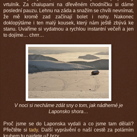
vrtulník. Za chalupami na dřevěném chodníčku si dáme
poslední pauzu. Lehnu na záda a snažím se chvíli nevnímat,
že mě kromě zad začínají bolet i nohy. Nakonec
doklopýtáme i ten malý kousek, který nám ještě zbývá ke
stanu. Uvaříme si vydatnou a rychlou instantní večeři a jen
to dojíme… chrrr…
V noci si necháme zdát sny o tom, jak nádherné je
Laponsko shora…
Proč jsme se do Laponska vydali a co jsme tam dělali?
Přečtěte si
tady
. Další vyprávění o naší cestě za polárním
kruhem tu najdete
už brzy
…