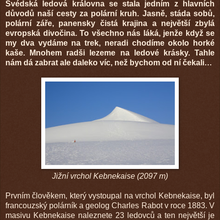
Švédská ledová královna se stala jedním z hlavních
důvodů naší cesty za polární kruh. Jasně, stáda sobů,
polární záře, panensky čistá krajina a největší zbylá
evropská divočina. To všechno nás láká, jenže když se
my dva vydáme na trek, neradi chodíme okolo horké
kaše. Mnohem radši lezeme na ledové krásky. Tahle
nám dá zabrat ale daleko víc, než bychom od ní čekali…
Jižní vrchol Kebnekaise (2097 m)
Prvním člověkem, který vystoupal na vrchol Kebnekaise, byl
francouzský polárník a geolog Charles Rabot v roce 1883. V
masivu Kebnekaise naleznete 23 ledovců a ten největší je