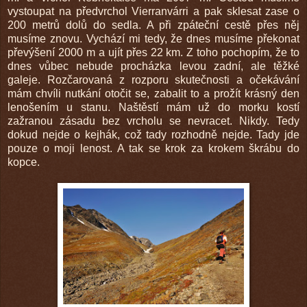
vystoupat na předvrchol Vierranvárri a pak sklesat zase o
200 metrů dolů do sedla. A při zpáteční cestě přes něj
musíme znovu. Vychází mi tedy, že dnes musíme překonat
převýšení 2000 m a ujít přes 22 km. Z toho pochopím, že to
dnes vůbec nebude procházka levou zadní, ale těžké
galeje. Rozčarovaná z rozporu skutečnosti a očekávání
mám chvíli nutkání otočit se, zabalit to a prožít krásný den
lenošením u stanu. Naštěstí mám už do morku kostí
zažranou zásadu bez vrcholu se nevracet. Nikdy. Tedy
dokud nejde o kejhák, což tady rozhodně nejde. Tady jde
pouze o moji lenost. A tak se krok za krokem škrábu do
kopce.