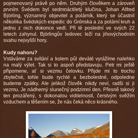
pojmenovaný právě po něm. Druhým člověkem a zároveň
prvním Švédem byl sedmnáctiletý klučina, Johan Alfred
Björling, významný objevitel a polárník, který se účastnil
několika švédských expedic do Grónska a za polární kruh a
jednu z nich dokonce vedl. Při té poslední ve svých 22
letech zahynul. Björlingův ledovec leží na jihovýchodním
svahu nejvyšší hory.
Kudy nahoru?
Vstáváme za svítání a kolem půl deváté vyrážíme nalehko
na malý výlet. Tak si to aspoň představuju. Petr mi ještě
připomene, ať si vezmu čelovku. Přijde mi to trochu
zbytečné, tohle bude rychlé a bezbolestné, odpoledne
budeme zpátky. Ale jelikož člověk nikdy neví, radši si ji
vezmu. Je nádherný slunečný podzimní den. Přesně takový
ten prozářený, s dokonalou viditelností, čerstvým svěžím
vzduchem a těšením se, že nás čeká něco krásného.