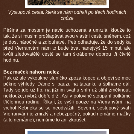
Výstupová cesta, která se nám odhalí po třech hodinách
chůze
Pěšina za mostem je navíc uchozená a umrzlá, klouže to
tak, že si musím prošlapávat svou vlastní cestu sněhem, což
je dost náročné a zdlouhavé. Petr odhaduje, že do sedýlka
před Vierranvárri nám to bude trvat nanejvýš 15 minut, ale
kvůli zledovatělé cestě se tam škrábeme dobrou tři čtvrtě
hodinu.
Bez maček nahoru nelez
Pak už ale vykoukne sluníčko zpoza kopce a objeví se moc
pěkné výhledy. Dáme si pauzu na tatranku a šplháme dál.
Tady se jde už líp, na jižním svahu sníh už stihl změknout,
neklouže, nýbrž dobře drží. Asi v polovině stoupání potkáme
tříčlennou rodinu. Říkají, že vyšli pouze na Vierranvárri, na
vrchol Kebnekaise se neodvážili. Severní, sestupový svah
Vierranvárri je zmrzlý a nebezpečný, pokud nemáme mačky
(a to nemáme), nemáme to ani zkoušet.