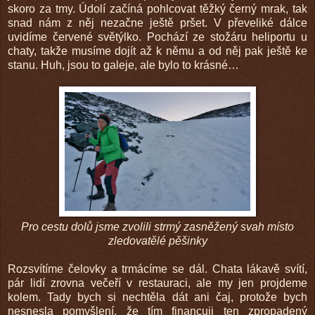
skoro za tmy. Údolí začíná pohlcovat těžký černý mrak, tak
snad nám z něj nezačne ještě pršet. V převeliké dálce
uvidíme červené světýlko. Pochází ze stožáru heliportu u
chaty, takže musíme dojít až k němu a od něj pak ještě ke
stanu. Huh, jsou to galeje, ale bylo to krásné…
Pro cestu dolů jsme zvolili strmý zasněžený svah místo
zledovatělé pěšinky
Rozsvítíme čelovky a trmácíme se dál. Chata lákavě svítí,
pár lidí zrovna večeří v restauraci, ale my jen projdeme
kolem. Tady bych si nechtěla dát ani čaj, protože bych
nesnesla pomyšlení, že tím financuji ten zpropadený