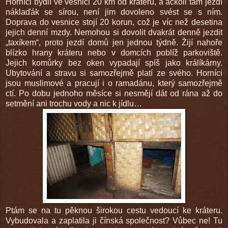
Horníci bydlí ve vesnici 20 km od kráteru, a ačkoli tam jezdí
náklaďák se sírou, není jim dovoleno svést se s ním.
Doprava do vesnice stojí 20 korun, což je víc než desetina
jejich denní mzdy. Nemohou si dovolit dvakrát denně jezdit
„taxíkem“, proto jezdí domů jen jednou týdně. Žijí nahoře
blízko hrany kráteru nebo v domcích poblíž parkoviště.
Jejich komůrky bez oken vypadají spíš jako králíkárny.
Ubytování a stravu si samozřejmě platí ze svého. Horníci
jsou muslimové a pracují i o ramadánu, který samozřejmě
ctí. Po dobu jednoho měsíce si nesmějí dát od rána až do
setmění ani trochu vody a nic k jídlu…
Ptám se na tu pěknou širokou cestu vedoucí ke kráteru.
Vybudovala a zaplatila ji čínská společnost? Vůbec ne! Tu