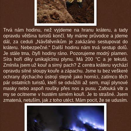
Trvá nám hodinu, než vyjdeme na hranu kráteru, a tady
opravdu většina turistů končí. My máme průvodce a jdeme
dál, za ceduli „Návštěvníkům je zakázáno sestupovat do
kráteru. Nebezpečné.“ Další hodinu nám trvá sestup dolů.
Je stále tma, čtyři hodiny ráno. Pozorujeme modrý plamen.
Síra hoří díky unikajícímu plynu. Má 200 °C a je tekutá.
Zmínila jsem už kouř a sirný pach? Z centra kráteru vychází
opravdu silné sloupy kouře a zápachu. Jsme tu bez veškeré
ochrany dýchacího ústrojí stejně jako horníci, zatímco těch
pár ostatních turistů, kteří se odvážili až sem, mají plynové
masky nebo aspoň roušky přes nos a pusu. Zafouká vítr a
my se ocitneme v hustém sirném kouři. Je to strašné. Jsem
zmatená, netuším, jak z toho utéct. Mám pocit, že se udusím.