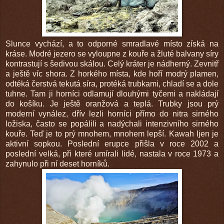
Slunce vychází, a to odporné smradlavé místo získá na
kráse. Modré jezero se vyloupne z kouře a žluté balvany síry
kontrastují s šedivou skálou. Celý kráter je nádherný. Zevnitř
a ještě víc shora. Z horkého místa, kde hoří modrý plamen,
odtéká čerstvá tekutá síra, protéká trubkami, chladí se a dole
tuhne. Tam ji horníci odlamují dlouhými tyčemi a nakládají
do košíku. Je ještě oranžová a teplá. Trubky jsou prý
moderní vynález, dřív lezli horníci přímo do nitra sirného
ložiska, často se popálili a nadýchali intenzivního sirného
kouře. Teď je to prý mnohem, mnohem lepší. Kawah Ijen je
aktivní sopkou. Poslední erupce přišla v roce 2002 a
poslední velká, při které umírali lidé, nastala v roce 1973 a
zahynulo při ní deset horníků.