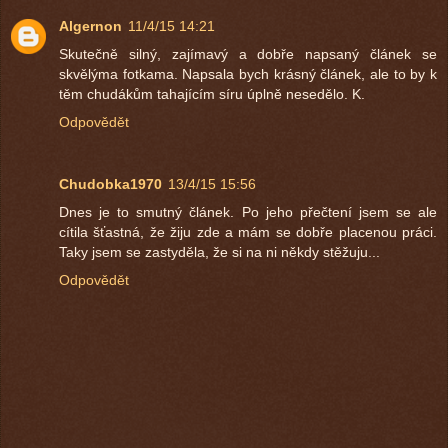
Algernon
11/4/15 14:21
Skutečně silný, zajímavý a dobře napsaný článek se
skvělýma fotkama. Napsala bych krásný článek, ale to by k
těm chudákům tahajícím síru úplně nesedělo. K.
Odpovědět
Chudobka1970
13/4/15 15:56
Dnes je to smutný článek. Po jeho přečtení jsem se ale
cítila šťastná, že žiju zde a mám se dobře placenou práci.
Taky jsem se zastyděla, že si na ni někdy stěžuju...
Odpovědět