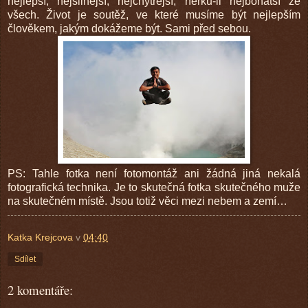
nejlepší, nejsilnější, nejchytřejší, neřku-li nejbohatší ze
všech. Život je soutěž, ve které musíme být nejlepším
člověkem, jakým dokážeme být. Sami před sebou.
PS: Tahle fotka není fotomontáž ani žádná jiná nekalá
fotografická technika. Je to skutečná fotka skutečného muže
na skutečném místě. Jsou totiž věci mezi nebem a zemí…
Katka Krejcova
v
04:40
Sdílet
2 komentáře: