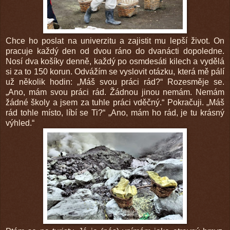
Chce ho poslat na univerzitu a zajistit mu lepší život. On
pracuje každý den od dvou ráno do dvanácti dopoledne.
Nosí dva košíky denně, každý po osmdesáti kilech a vydělá
si za to 150 korun. Odvážím se vyslovit otázku, která mě pálí
už několik hodin: „Máš svou práci rád?“ Rozesměje se.
„Ano, mám svou práci rád. Žádnou jinou nemám. Nemám
žádné školy a jsem za tuhle práci vděčný.“ Pokračuji. „Máš
rád tohle místo, líbí se Ti?“ „Ano, mám ho rád, je tu krásný
výhled.“