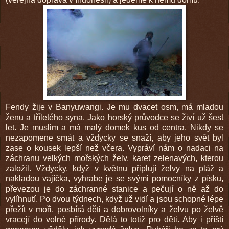
Fendy žije v Banyuwangi. Je mu dvacet osm, má mladou
ženu a tříletého syna. Jako horský průvodce se živí už šest
let. Je muslim a má malý domek kus od centra. Nikdy se
nezapomene smát a vždycky se snaží, aby jeho svět byl
zase o kousek lepší než včera. Vypráví nám o nadaci na
záchranu velkých mořských želv, karet zelenavých, kterou
založil. Vždycky, když v květnu připlují želvy na pláž a
nakladou vajíčka, vyhrabe je se svými pomocníky z písku,
převezou je do záchranné stanice a pečují o ně až do
vylíhnutí. Po dvou týdnech, když už vidí a jsou schopné lépe
přežít v moři, posbírá děti a dobrovolníky a želvu po želvě
vracejí do volné přírody. Dělá to totiž pro děti. Aby i příští