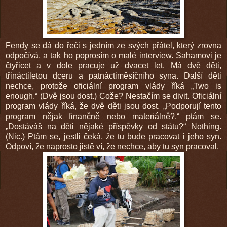
Fendy se dá do řeči s jedním ze svých přátel, který zrovna
odpočívá, a tak ho poprosím o malé interview. Sahamovi je
čtyřicet a v dole pracuje už dvacet let. Má dvě děti,
třináctiletou dceru a patnáctiměsíčního syna. Další děti
nechce, protože oficiální program vlády říká „Two is
enough.“ (Dvě jsou dost.) Cože? Nestačím se divit. Oficiální
program vlády říká, že dvě děti jsou dost. „Podporují tento
program nějak finančně nebo materiálně?,“ ptám se.
„Dostáváš na děti nějaké příspěvky od státu?“ Nothing.
(Nic.) Ptám se, jestli čeká, že tu bude pracovat i jeho syn.
Odpoví, že naprosto jistě ví, že nechce, aby tu syn pracoval.