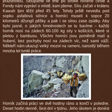
prázdnotou. Stoupáme ve tmě po široké hliněné cestě a
Fendy nám vypráví o místě, kam jdeme. Síru začali v kráteru
Kawah Ijen těžit před 45 lety. Tehdy ještě nevedla pod
sopku asfaltová silnice a horníci museli k sopce 20
kilometrů džunglí pěšky a pak i se sírou zase zpátky. Aby
bylo jasné, o jakých hmotnostech se tu bavíme – každý
horník nosí na zádech 60-100 kg síry v košících, které si
pletou z bambusu. Všichni horníci jsou poměrně malí a
hubení, bez pochyby nosí na zádech víc, než sami váží.
Někteří nám ukazují velký mozol na rameni, narostlý během
mnoha let tvrdé práce.
Horník začíná práci ve dvě hodiny ráno a končí v poledne.
Deset hodin denně, šest dní v týdnu. Jeho úkolem je donést