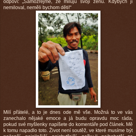
odpoví: „Samozřejmě, že miluju svoji ženu. Kdybych ji
nemiloval, neměli bychom děti!“
Milí přátelé, a to je dnes ode mě vše. Možná to ve vás
zanechalo nějaké emoce a já budu opravdu moc ráda,
pokud své myšlenky napíšete do komentáře pod článek. Mě
k tomu napadlo toto. Život není soutěž, ve které musíme být