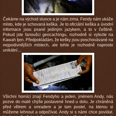
Čekáme na východ slunce a je nám zima. Fendy nám ukáže
místo, kde je schovaná keška. Je to oficiální keška a úvodní
informace jsou psané jediným jazykem, a to v češtině.
Pokud jste fanoušci geocachingu, rozhodně si vylezte na
Kawah Ijen. Předpokládám, že kešky jsou poschovávané na
nejpodivnějších místech, ale tohle je rozhodně naprosto
unikátní…
Všichni horníci znají Fendyho a jeden, jménem Andy, nás
pozve do malé chýše postavené hned u dolu. Je chráněná
před větrem a smradem a je tam postel, na kterou si
můžeme lehnout a odpočívat. Andy si s námi chce povídat.