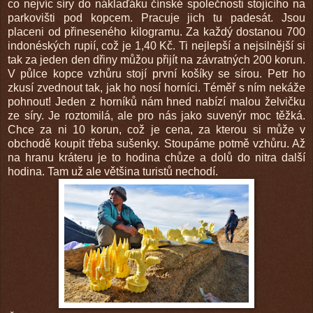
co nejvíc síry do náklaďáku čínské společnosti stojícího na
parkovišti pod kopcem. Pracuje jich tu padesát. Jsou
placeni od přineseného kilogramu. Za každý dostanou 700
indonéských rupií, což je 1,40 Kč. Ti nejlepší a nejsilnější si
tak za jeden den dřiny můžou přijít na závratných 200 korun.
V půlce kopce vzhůru stojí první košíky se sírou. Petr ho
zkusí zvednout tak, jak ho nosí horníci. Téměř s ním nekáže
pohnout! Jeden z horníků nám hned nabízí malou želvičku
ze síry. Je roztomilá, ale pro nás jako suvenýr moc těžká.
Chce za ni 10 korun, což je cena, za kterou si může v
obchodě koupit třeba sušenky. Stoupáme potmě vzhůru. Až
na hranu kráteru je to hodina chůze a dolů do nitra další
hodina. Tam už ale většina turistů nechodí.