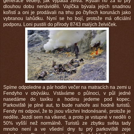
generace věděly, jak vypadá želva. Rybáři ho za to prý
dlouhou dobu nenáviděli. Vajíčka bývala jejich snadnou
kořistí a oni je prodávali na trhu po čtyřech korunách jako
vybranou lahůdku. Nyní se ho bojí, protože má oficiální
podporu. Loni pustili do přírody 8743 malých želviček.
Spíme odpoledne a pár hodin večer na matracích na zemi u
Fendyho v obýváku. Vstáváme o půlnoci, v půl jedné
nasedáme do taxíku a hodinu jedeme pod kopec.
Parkoviště je plné aut, to bude nahoře asi hodně turistů.
Fendy mi odpoví, že to jsou všichni Indonésané, protože je
neděle. Jezdí sem na víkend, a proto je vstupné v neděli o
50% vyšší než normálně. Turistů ze zbytku světa tady
mnoho není a ve všední dny tu prý parkoviště zeje