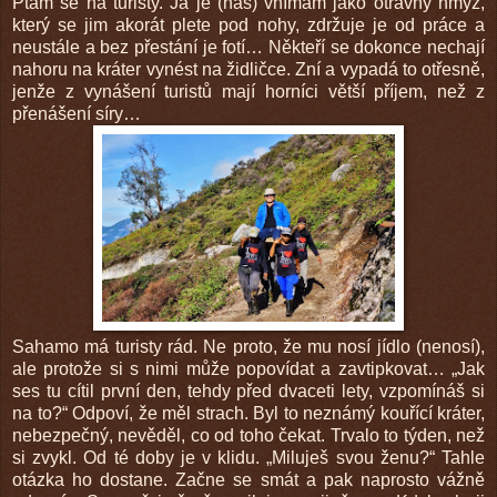
Ptám se na turisty. Já je (nás) vnímám jako otravný hmyz,
který se jim akorát plete pod nohy, zdržuje je od práce a
neustále a bez přestání je fotí… Někteří se dokonce nechají
nahoru na kráter vynést na židličce. Zní a vypadá to otřesně,
jenže z vynášení turistů mají horníci větší příjem, než z
přenášení síry…
Sahamo má turisty rád. Ne proto, že mu nosí jídlo (nenosí),
ale protože si s nimi může popovídat a zavtipkovat… „Jak
ses tu cítil první den, tehdy před dvaceti lety, vzpomínáš si
na to?“ Odpoví, že měl strach. Byl to neznámý kouřící kráter,
nebezpečný, nevěděl, co od toho čekat. Trvalo to týden, než
si zvykl. Od té doby je v klidu. „Miluješ svou ženu?“ Tahle
otázka ho dostane. Začne se smát a pak naprosto vážně