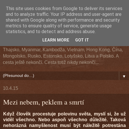
This site uses cookies from Google to deliver its services
Z cesty kolem světa
and to analyze traffic. Your IP address and user-agent are
shared with Google along with performance and security
metrics to ensure quality of service, generate usage
Cestopis z cesty kolem světa. Navštívené země: Argentina,
statistics, and to detect and address abuse.
Chile, Bolívie, Peru, Ekvádor, USA, Kanada, Aljaška, Havaj,
LEARN MORE
GOT IT
Fidži, Nový Zéland, Austrálie, Indonésie, Singapur, Malajsie,
Thajsko, Myanmar, Kambodža, Vietnam, Hong Kong, Čína,
Mongolsko, Rusko, Estonsko, Lotyšsko, Litva a Polsko. A
cesta ještě nekončí. Cesta totiž nikdy nekončí...
▼
10.4.15
Mezi nebem, peklem a smrtí
Když člověk procestuje polovinu světa, myslí si, že už
viděl všechno. Nebo aspoň všechno důležité. Taková
nehorázná namyšlenost musí být náležitě potrestána