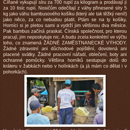
Číňané vykupují síru za 700 rupií za kilogram a prodávají ji
za 10 tisíc rupií. Nosičům odečítají z váhy přinesené síry 5
kg jako váhu bambusového košíku (který ale tak těžký není!)
jako něco, za co nebudou platit. Ptám se na ty košíky.
Horníci si je pletou sami a vydrží jim většinou dva měsíce.
Pak bambus začíná praskat. Čínská společnost, pro kterou
pracují, jim neposkytuje nic. A budu zcela konkrétní ve výčtu
toho, co znamená ŽÁDNÉ ZAMĚSTNANECKÉ VÝHODY.
Žádné zdravotní ani důchodové pojištění, dovolená ani
placené svátky. Žádné pracovní nářadí, oblečení, boty ani
ochranné pomůcky. Většina horníků sestupuje dolů do
kráteru v žabkách nebo v holínkách (a já mám co dělat i v
pohorkách).