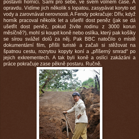
postavili horníci. Sami pro sebe, ve svém volném čase. A
opravdu. Vidíme jich několik s lopatou, zasypávat koryto od
vody a zarovnávat nerovnosti. A Fendy pokračuje: Dřív, když
horník pracoval několik let a ušetřil dost peněz (jak se dá
ušetřit dost peněz, pokud živíte rodinu z 3000 korun
měsíčně?), mohl si koupit koně nebo oslíka, který pak košíky
se sírou svážel dolů za něj. Pak BBC natočilo o místě
dokumentární film, přišli turisté a začali si stěžovat na
špatnou cestu, rozrytou kopyty koní a „příšerný smrad“ po
jejich exkrementech. A tak byli koně a oslíci zakázáni a
práce pokračuje zase pěkně postaru. Ručně.