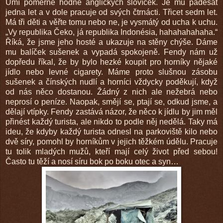
Umí poměrně hodně anglických slovíček. Je mu padesát
jedna let a v dole pracuje od svých čtrnácti. Třicet sedm let.
Má tři děti a věřte tomu nebo ne, je vysmátý od ucha k uchu.
„Vy republika Čeko, já republika Indonésia, hahahahahaha.“
Říká, že jsme jeho hosté a ukazuje na stěny chýše. Dáme
mu balíček sušenek a vypadá spokojeně. Fendy nám už
dopředu říkal, že by bylo hezké koupit pro horníky nějaké
jídlo nebo levné cigarety. Máme proto slušnou zásobu
sušenek a čínských nudlí a horníci vždycky poděkují, když
od nás něco dostanou. Žádný z nich ale nežebrá nebo
neprosí o peníze. Naopak, smějí se, ptají se, odkud jsme, a
dělají vtípky. Fendy zastává názor, že něco k jídlu by jim měl
přinést každý turista, ale nikdo to podle něj nedělá. Taky má
ideu, že kdyby každý turista odnesl na parkoviště kilo nebo
dvě síry, pomohl by horníkům v jejich těžkém údělu. Pracuje
tu tolik mladých mužů, kteří mají celý život před sebou!
Často tu těží a nosí síru bok po boku otec a syn…