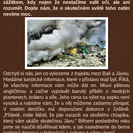
zážitkem, kdy nejen že nestačíme valit oči, ale ani
rozumět. Dojde nám, že o skutečném světě toho zatím
nevíme moc.
Odchytí si nás, jen co vylezeme z trajektu mezi Bali a Jávou.
Hledáme turistické informace, které v přístavu mají být. Říká,
že všechny informace nám může dát on. Mluví pěknou
angličtinou a začne vyprávět barvitý příběh o modrých
plamenech, kráteru a síře. Jeho cena za výlet na sopku není
vysoká a nabídne nám, že u něj můžeme zadarmo přespat.
V malém deníčku má doporučení dokonce v češtině.
„Přátelé, máte štěstí, že jste narazili na skvělého chlapíka,
který vám ukáže skutečnou Jávu.“ Během posledního roku
jsme se naučili důvěřovat lidem, a tak nasedneme do bema
(veřejná doprava v Indonésii) a jedeme k němu domů.