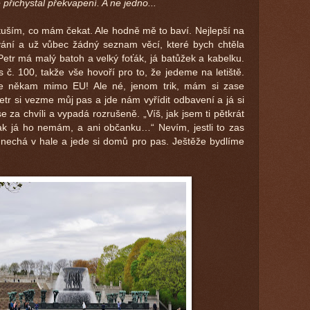
 přichystal překvapení. A ne jedno...
uším, co mám čekat. Ale hodně mě to baví. Nejlepší na
ní a už vůbec žádný seznam věcí, které bych chtěla
Petr má malý batoh a velký foťák, já batůžek a kabelku.
č. 100, takže vše hovoří pro to, že jedeme na letiště.
íme někam mimo EU! Ale né, jenom trik, mám si zase
etr si vezme můj pas a jde nám vyřídit odbavení a já si
se za chvíli a vypadá rozrušeně. „Víš, jak jsem ti pětkrát
ak já ho nemám, a ani občanku…“ Nevím, jestli to zas
 nechá v hale a jede si domů pro pas. Ještěže bydlíme