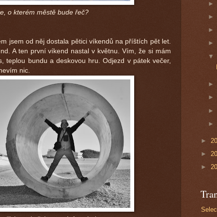
e, o kterém městě bude řeč?
m jsem od něj dostala pětici víkendů na příštích pět let.
nd. A ten první víkend nastal v květnu. Vím, že si mám
pas, teplou bundu a deskovou hru. Odjezd v pátek večer,
 nevím nic.
►
2
►
2
►
2
Tran
Selec