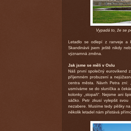
Vypadá to, že se p
Letadlo se odlepí z ranveje a 
Skandinávii jsem ještě nikdy neb
významná změna.
Jak jsme se měli v Oslu
Náš první společný eurovíkend z
příjemném probuzení a nejúžasněj
centra města. Návrh Petra zní: 
usmíváme se do sluníčka a čeká
kolonky „stopaři“. Nejsme ani šp
sáčko. Petr zkusí vylepšit svou
nezabere. Musíme tedy pěšky na 
několik letadel nám přistává přím