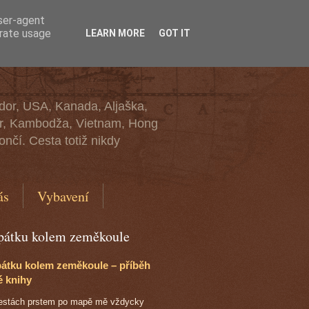
user-agent
erate usage
LEARN MORE
GOT IT
ádor, USA, Kanada, Aljaška,
mar, Kambodža, Vietnam, Hong
nčí. Cesta totiž nikdy
ás
Vybavení
pátku kolem zeměkoule
átku kolem zeměkoule – příběh
é knihy
cestách prstem po mapě mě vždycky