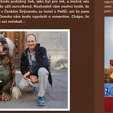
 bude podobný šok, jako byl pro mě, a možná vás
nejví
že užít eurovíkend. Rozhodně vám nechci tvrdit, že
zemi.
jsem s
 v Českém Švýcarsku za hotel v Paříži, ani že jsem
 Dneska vám budu vyprávět o romantice. Chápu, že
ě asi nečekali…