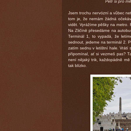
Petr si pro mě
Jsem trochu nervózní a vůbec net
tom je, že nemám žádná očekává
vidět. Vyrážíme pěšky na metro. 
Na Zličíně přesedáme na autobus 
Terminál 1, to vypadá, že let
sednout, jedeme na terminál 2. P
zatím sednu v letištní hale. Vrátí 
připomínal, ať si vezmeš pas? T
není nějaký trik, každopádně mě
tak blízko.