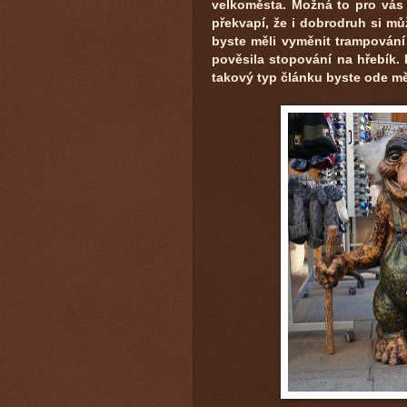
velkoměsta. Možná to pro vás
překvapí, že i dobrodruh si mů
byste měli vyměnit trampování
pověsila stopování na hřebík.
takový typ článku byste ode m