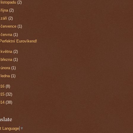
►
listopadu
(2)
►
října
(2)
►
září
(2)
►
července
(1)
▼
června
(1)
Perfektní Eurovíkend!
►
května
(2)
►
března
(1)
►
února
(1)
►
ledna
(1)
016
(8)
015
(32)
014
(38)
slate
t Language
▼