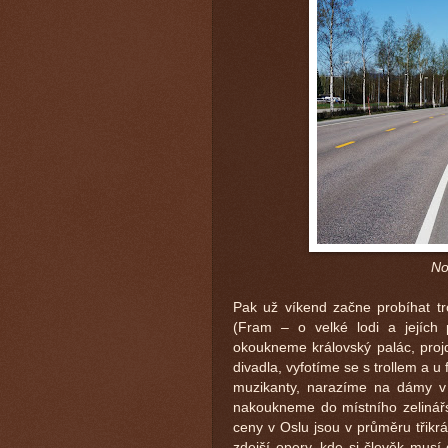
Nor
Pak už víkend začne probíhat t
(Fram – o velké lodi a jejích p
okoukneme královský palác, proj
divadla, vyfotíme se s trollem a u 
muzikanty, narazíme na dámy v h
nakoukneme do místního zelinářs
ceny v Oslu jsou v průměru třikr
zdejší opery, kde si člověk musí