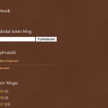
ebook
ledat tento blog
pěvatelé
tka Krejcova
nknown
hiv blogu
024
(1)
018
(3)
017
(13)