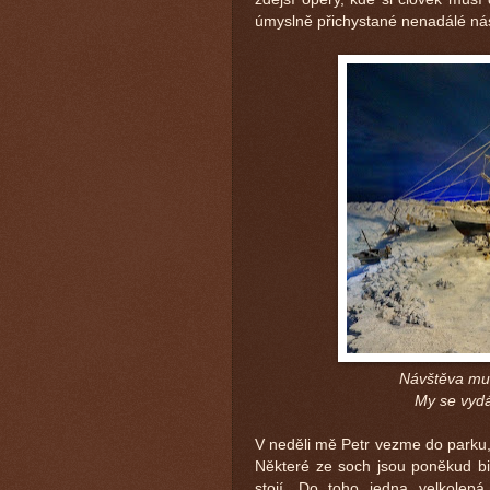
úmyslně přichystané nenadálé ná
Návštěva muz
My se vyd
V neděli mě Petr vezme do parku,
Některé ze soch jsou poněkud bi
stojí. Do toho jedna velkolep