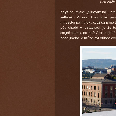
Lze zaží
Když se řekne „eurovíkend“, pře
selfíček. Muzea. Historické p
množství památek „když už jsme t
pěti chodů v restauraci, jenže 
stejně doma, no ne? A co nejhůř 
něco jiného. A může být vůbec e