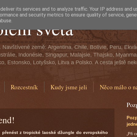
eliver its services and to analyze traffic. Your IP address and 
ormance and security metrics to ensure quality of service, gen
olem světa
abuse.
. Navštívené země: Argentina, Chile, Bolívie, Peru, Ekv
ustrálie, Indonésie, Singapur, Malajsie, Thajsko, Myan
, Estonsko, Lotyšsko, Litva a Polsko. A cesta ještě neko
Rozcestník
Kudy jsme jeli
Něco málo o n
Poz
end!
Pozp
jedn
i přenést z tropické laoské džungle do evropského
„Při 