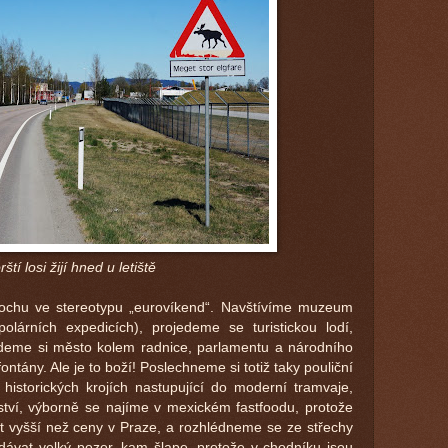
ští losi žijí hned u letiště
rochu ve stereotypu „eurovíkend“. Navštívíme muzeum
olárních expedicích), projedeme se turistickou lodí,
deme si město kolem radnice, parlamentu a národního
fontány. Ale je to boží! Poslechneme si totiž taky pouliční
istorických krojích nastupující do moderní tramvaje,
tví, výborně se najíme v mexickém fastfoodu, protože
át vyšší než ceny v Praze, a rozhlédneme se ze střechy
 dávat velký pozor, kam šlape, protože v chodníku jsou