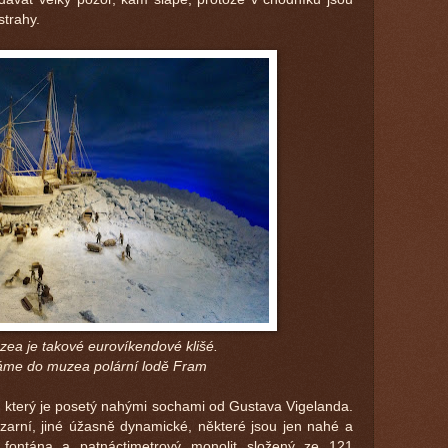
strahy.
ea je takové eurovíkendové klišé.
áme do muzea polární lodě Fram
 který je posetý nahými sochami od Gustava Vigelanda.
zarní, jiné úžasně dynamické, některé jsou jen nahé a
á fontána a patnáctimetrový monolit složený ze 121