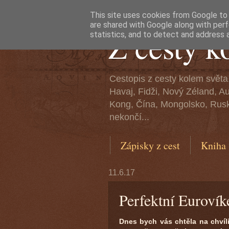
This site uses cookies from Google to d
are shared with Google along with perf
Z cesty k
statistics, and to detect and address 
Cestopis z cesty kolem světa
Havaj, Fidži, Nový Zéland, A
Kong, Čína, Mongolsko, Rusko
nekončí...
Zápisky z cest
Kniha
11.6.17
Perfektní Eurovík
Dnes bych vás chtěla na chvíl