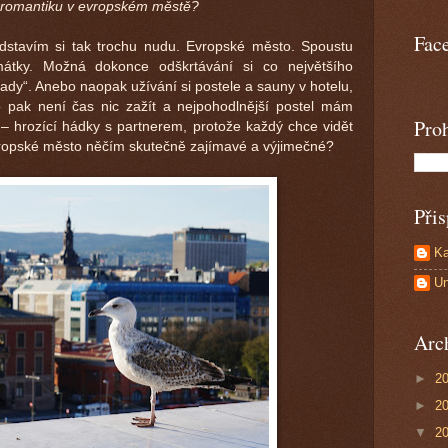
t romantiku v evropském městě?
Fac
dstavím si tak trochu nudu. Evropské město. Spoustu
amátky. Možná dokonce odškrtávání si co největšího
ady“. Anebo naopak užívání si postele a sauny v hotelu,
to pak není čas nic zažít a nejpohodlnější postel mám
Proh
– hrozící hádky s partnerem, protože každý chce vidět
vropské město něčím skutečně zajímavé a výjimečné?
Přis
Ka
U
Arc
►
2
►
2
▼
2