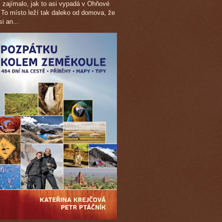
c zajímalo, jak to asi vypadá v Ohňové
 To místo leží tak daleko od domova, že
i an...