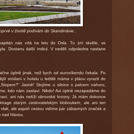
oprvé v životě podívám do Skandinávie...
kapitán nás vítá na letu do Osla. To zní skvěle, ve
yla. Dostanu další indicii. V neděli odpoledne nastane
ačne úplně jinak, než bych od eurovíkendu čekala. Po
ší snídani v hotelu u letiště máme v plánu vyrazit do
„Stopem?“ Jasně! Stojíme u silnice s palcem nahoru,
me, kdo nám zastaví. Nikdo! Asi úplně nezapadáme do
inaví, ani nás netíží obrovské krosny. Já mám dokonce
 image starým cestovatelským kloboukem, ale ani ten
vlak, ale aspoň cestou vidíme pár zábavných značek a
o nad hlavou.